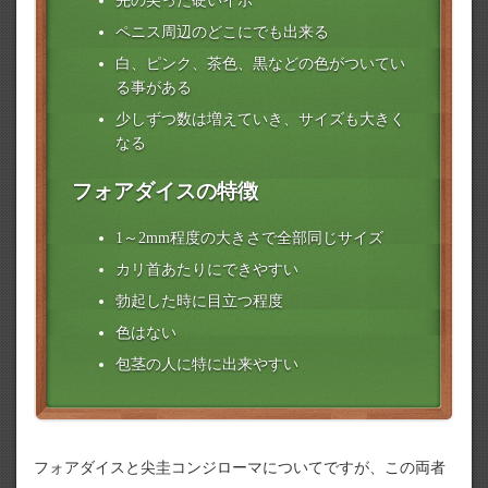
先の尖った硬いイボ
ペニス周辺のどこにでも出来る
白、ピンク、茶色、黒などの色がついてい
る事がある
少しずつ数は増えていき、サイズも大きく
なる
フォアダイスの特徴
1～2mm程度の大きさで全部同じサイズ
カリ首あたりにできやすい
勃起した時に目立つ程度
色はない
包茎の人に特に出来やすい
フォアダイスと尖圭コンジローマについてですが、この両者