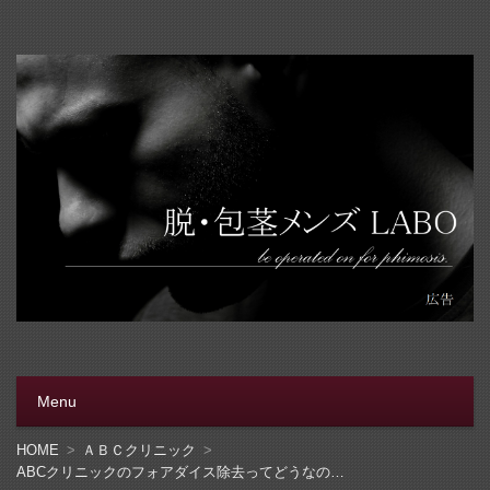
脱・包茎メンズラボ
包茎手術をする前に、行く病院をきちんと選ぼう。安全安
心の病院をこのブログでは紹介しています
Menu
コンテンツへ移動
HOME
ＡＢＣクリニック
ABCクリニックのフォアダイス除去ってどうなの！？フォアダイスって性病！？ペニスのブツブツが気になる人は必読！！！