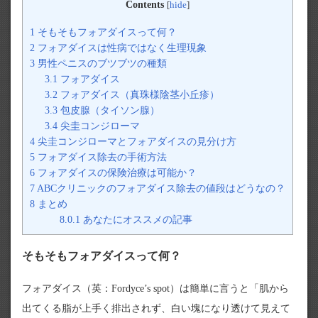
Contents
[
hide
]
1
そもそもフォアダイスって何？
2
フォアダイスは性病ではなく生理現象
3
男性ペニスのブツブツの種類
3.1
フォアダイス
3.2
フォアダイス（真珠様陰茎小丘疹）
3.3
包皮腺（タイソン腺）
3.4
尖圭コンジローマ
4
尖圭コンジローマとフォアダイスの見分け方
5
フォアダイス除去の手術方法
6
フォアダイスの保険治療は可能か？
7
ABCクリニックのフォアダイス除去の値段はどうなの？
8
まとめ
8.0.1
あなたにオススメの記事
そもそもフォアダイスって何？
フォアダイス（英：Fordyce’s spot）は簡単に言うと「肌から
出てくる脂が上手く排出されず、白い塊になり透けて見えて