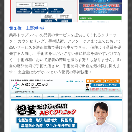
第１位 上野ｸﾘﾆｯｸ
業界トップレベルの品質のサービスを提供してくれるクリニッ
ク！ カウンセリング、手術技術、アフターケアまで全てにおいて
高いサービスを適正価格で受ける事ができる。 値段より品質を優
先する人向け。 手術後を目だたさない事に執念を燃やすだけでな
く、手術過程において患者の苦痛を減らす努力も怠りません。 独
自の麻酔技術で手術の痛さや、手術技術で出血を最小限に抑えま
す！ 出血量はわずか3ccという驚異の手術技術！！