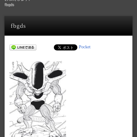
fbgds
fbgds
Pocket