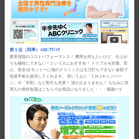
第１位（同率）ABCｸﾘﾆｯｸ
業界屈指のコストパフォーマンス！ 費用を抑えたいけど、仕上が
りも犠牲にできない！という人におすすめ！ トリプルA(安価、安
心、安全)をモットーに他のクリニックは太刀打ちできない金額で
包茎手術を提供してくれます。 安いうえに「3,30,3キャンペー
ン」や「学割」など割引も充実！ 涙が止まりません！ ちなみに管
理人の真性包茎はこちらでお世話になりました・・・感謝(^^)/