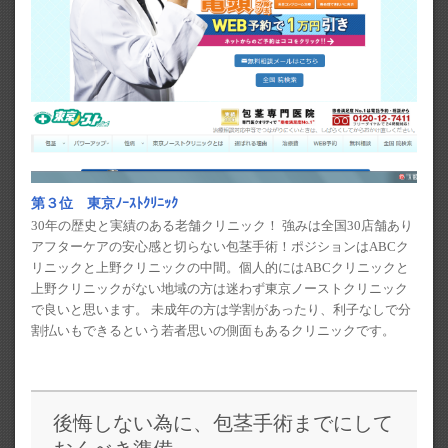
第３位 東京ﾉｰｽﾄｸﾘﾆｯｸ
30年の歴史と実績のある老舗クリニック！ 強みは全国30店舗あり
アフターケアの安心感と切らない包茎手術！ポジションはABCク
リニックと上野クリニックの中間。個人的にはABCクリニックと
上野クリニックがない地域の方は迷わず東京ノーストクリニック
で良いと思います。 未成年の方は学割があったり、利子なしで分
割払いもできるという若者思いの側面もあるクリニックです。
後悔しない為に、包茎手術までにして