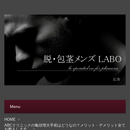
脱・包茎メンズラボ
包茎手術をする前に、行く病院をきちんと選ぼう。安全安
心の病院をこのブログでは紹介しています
Menu
コンテンツへ移動
HOME
ABCクリニックの亀頭増大手術はどうなの？メリット・デメリット全て
お教えします。