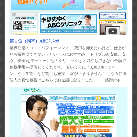
第１位（同率）ABCｸﾘﾆｯｸ
業界屈指のコストパフォーマンス！ 費用を抑えたいけど、仕上が
りも犠牲にできない！という人におすすめ！ トリプルA(安価、安
心、安全)をモットーに他のクリニックは太刀打ちできない金額で
包茎手術を提供してくれます。 安いうえに「3,30,3キャンペー
ン」や「学割」など割引も充実！ 涙が止まりません！ ちなみに管
理人の真性包茎はこちらでお世話になりました・・・感謝(^^)/