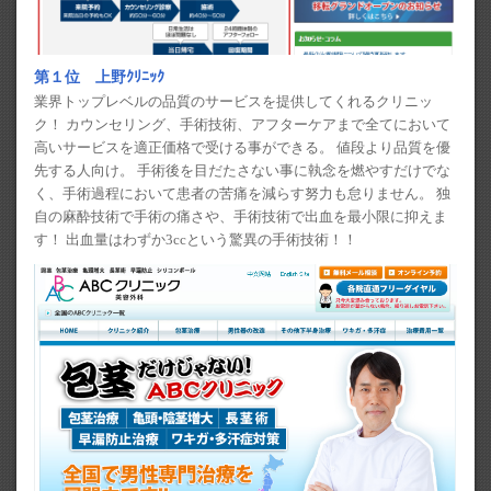
第１位 上野ｸﾘﾆｯｸ
業界トップレベルの品質のサービスを提供してくれるクリニッ
ク！ カウンセリング、手術技術、アフターケアまで全てにおいて
高いサービスを適正価格で受ける事ができる。 値段より品質を優
先する人向け。 手術後を目だたさない事に執念を燃やすだけでな
く、手術過程において患者の苦痛を減らす努力も怠りません。 独
自の麻酔技術で手術の痛さや、手術技術で出血を最小限に抑えま
す！ 出血量はわずか3ccという驚異の手術技術！！