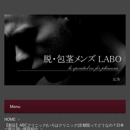
脱・包茎メンズラボ
包茎手術をする前に、行く病院をきちんと選ぼう。安全安
心の病院をこのブログでは紹介しています
Menu
コンテンツへ移動
HOME
【新設】ABCクリニック(いろはクリニック)京都院ってどうなの？日本
一疑り深い医院紹介