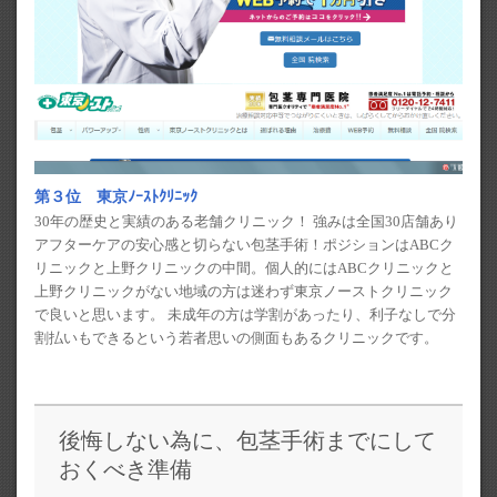
第３位 東京ﾉｰｽﾄｸﾘﾆｯｸ
30年の歴史と実績のある老舗クリニック！ 強みは全国30店舗あり
アフターケアの安心感と切らない包茎手術！ポジションはABCク
リニックと上野クリニックの中間。個人的にはABCクリニックと
上野クリニックがない地域の方は迷わず東京ノーストクリニック
で良いと思います。 未成年の方は学割があったり、利子なしで分
割払いもできるという若者思いの側面もあるクリニックです。
後悔しない為に、包茎手術までにして
おくべき準備