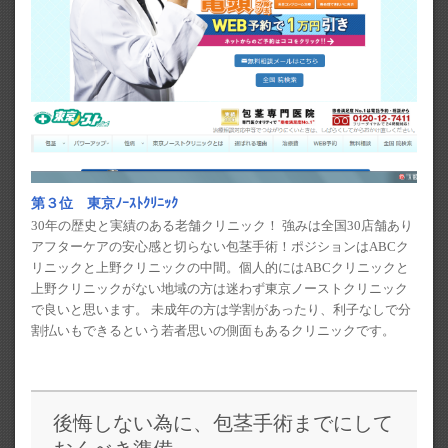
第３位 東京ﾉｰｽﾄｸﾘﾆｯｸ
30年の歴史と実績のある老舗クリニック！ 強みは全国30店舗あり
アフターケアの安心感と切らない包茎手術！ポジションはABCク
リニックと上野クリニックの中間。個人的にはABCクリニックと
上野クリニックがない地域の方は迷わず東京ノーストクリニック
で良いと思います。 未成年の方は学割があったり、利子なしで分
割払いもできるという若者思いの側面もあるクリニックです。
後悔しない為に、包茎手術までにして