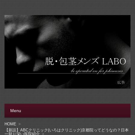
脱・包茎メンズラボ
包茎手術をする前に、行く病院をきちんと選ぼう。安全安
心の病院をこのブログでは紹介しています
Menu
コンテンツへ移動
HOME
【新設】ABCクリニック(いろはクリニック)京都院ってどうなの？日本
一疑り深い医院紹介