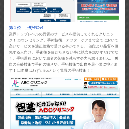
第１位 上野ｸﾘﾆｯｸ
業界トップレベルの品質のサービスを提供してくれるクリニッ
ク！ カウンセリング、手術技術、アフターケアまで全てにおいて
高いサービスを適正価格で受ける事ができる。 値段より品質を優
先する人向け。 手術後を目だたさない事に執念を燃やすだけでな
く、手術過程において患者の苦痛を減らす努力も怠りません。 独
自の麻酔技術で手術の痛さや、手術技術で出血を最小限に抑えま
す！ 出血量はわずか3ccという驚異の手術技術！！