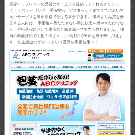
業界トップレベルの品質のサービスを提供してくれるクリニッ
ク！ カウンセリング、手術技術、アフターケアまで全てにおいて
高いサービスを適正価格で受ける事ができる。 値段より品質を優
先する人向け。 手術後を目だたさない事に執念を燃やすだけでな
く、手術過程において患者の苦痛を減らす努力も怠りません。 独
自の麻酔技術で手術の痛さや、手術技術で出血を最小限に抑えま
す！ 出血量はわずか3ccという驚異の手術技術！！