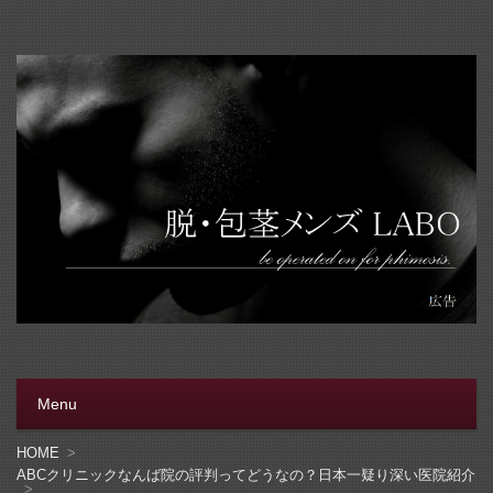
脱・包茎メンズラボ
包茎手術をする前に、行く病院をきちんと選ぼう。安全安
心の病院をこのブログでは紹介しています
Menu
コンテンツへ移動
HOME
ABCクリニックなんば院の評判ってどうなの？日本一疑り深い医院紹介