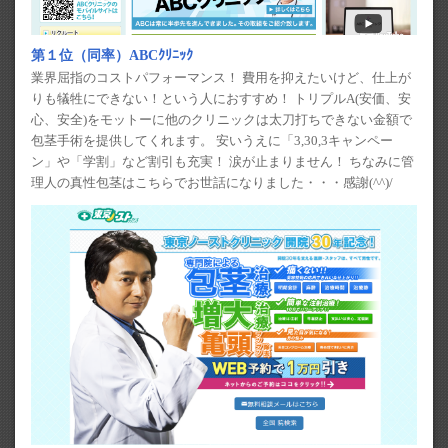
第１位（同率）ABCｸﾘﾆｯｸ
業界屈指のコストパフォーマンス！ 費用を抑えたいけど、仕上が
りも犠牲にできない！という人におすすめ！ トリプルA(安価、安
心、安全)をモットーに他のクリニックは太刀打ちできない金額で
包茎手術を提供してくれます。 安いうえに「3,30,3キャンペー
ン」や「学割」など割引も充実！ 涙が止まりません！ ちなみに管
理人の真性包茎はこちらでお世話になりました・・・感謝(^^)/