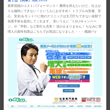
第１位（同率）ABCｸﾘﾆｯｸ
業界屈指のコストパフォーマンス！ 費用を抑えたいけど、仕上が
りも犠牲にできない！という人におすすめ！ トリプルA(安価、安
心、安全)をモットーに他のクリニックは太刀打ちできない金額で
包茎手術を提供してくれます。 安いうえに「3,30,3キャンペー
ン」や「学割」など割引も充実！ 涙が止まりません！ ちなみに管
理人の真性包茎はこちらでお世話になりました・・・感謝(^^)/