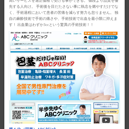
高いサービスを適正価格で受ける事ができる。 値段より品質を優
先する人向け。 手術後を目だたさない事に執念を燃やすだけでな
く、手術過程において患者の苦痛を減らす努力も怠りません。 独
自の麻酔技術で手術の痛さや、手術技術で出血を最小限に抑えま
す！ 出血量はわずか3ccという驚異の手術技術！！