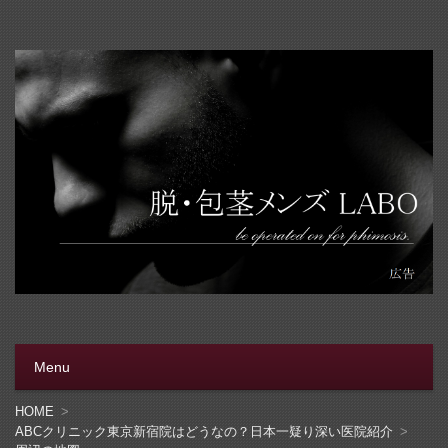
脱・包茎メンズラボ
包茎手術をする前に、行く病院をきちんと選ぼう。安全安
心の病院をこのブログでは紹介しています
Menu
コンテンツへ移動
HOME
ABCクリニック東京新宿院はどうなの？日本一疑り深い医院紹介