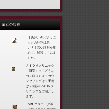
最近の投稿
【悪評】ABCクリニ
ックの評判は悪
い？？悪い評判を集
めて、解説してみま
した。
ＡＴＯＭクリニック
（新宿）ってどうな
の？口コミは？カウ
ンセリングは？手術
は？新設のATOMク
リニックをご紹介し
ます。
ABCクリニック神