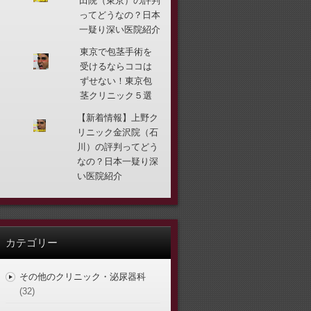
田院（東京）の評判
ってどうなの？日本
一疑り深い医院紹介
東京で包茎手術を
受けるならココは
ずせない！東京包
茎クリニック５選
【新着情報】上野ク
リニック金沢院（石
川）の評判ってどう
なの？日本一疑り深
い医院紹介
カテゴリー
その他のクリニック・泌尿器科
(32)