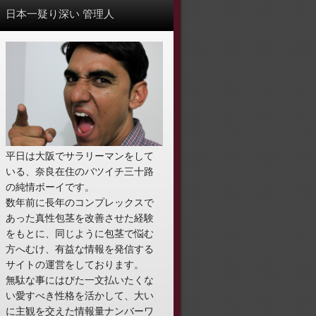
日本一疑り深い 管理人
平日は大阪でサラリーマンをして
いる、奈良在住のバツイチ三十路
の純情ボーイです。
数年前に長年のコンプレックスで
あった真性包茎を改善させた経験
をもとに、同じように包茎で悩む
方へむけ、有益な情報を発信する
サイトの運営をしております。
無駄な事にはびた一文払いたくな
い愛すべき性格を活かして、大い
に主観を交えた情報量ナンバーワ