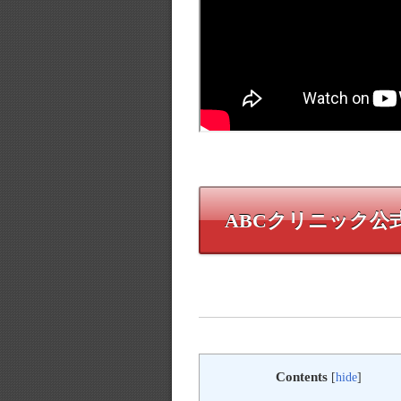
ABCクリニック公
Contents
[
hide
]