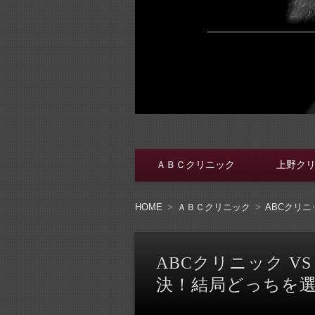
脱・包茎メンズ
包茎手術をする前に、行く病院をき
ＡＢＣクリニック
上野ク
コンテンツへ移動
HOME
ＡＢＣクリニック
ABCクリ
ABCクリニック V
決！結局どっちを