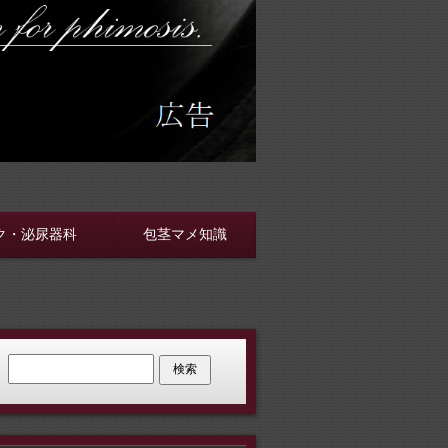
す
ク・泌尿器科
包茎マメ知識
検索: