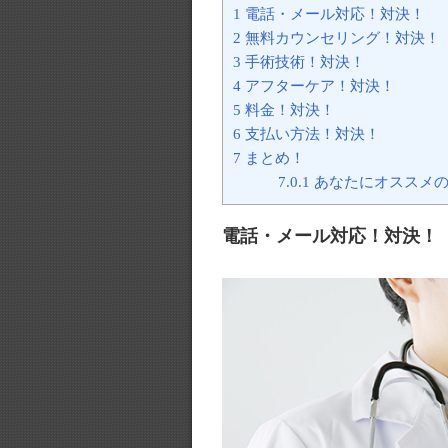
1
電話・メール対応！対決！
2
無料カウンセリング！対決！
3
手術技術！対決！
4
アフターケア！対決！
5
料金！対決！
6
支払い方法！対決！
7
まとめ！
7.0.1
あなたにオススメ
電話・メール対応！対決！