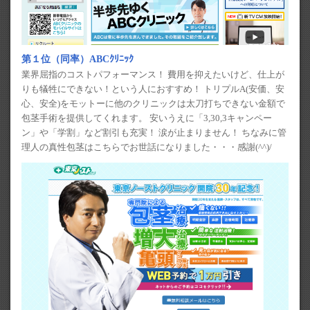
第１位（同率）ABCｸﾘﾆｯｸ
業界屈指のコストパフォーマンス！ 費用を抑えたいけど、仕上が
りも犠牲にできない！という人におすすめ！ トリプルA(安価、安
心、安全)をモットーに他のクリニックは太刀打ちできない金額で
包茎手術を提供してくれます。 安いうえに「3,30,3キャンペー
ン」や「学割」など割引も充実！ 涙が止まりません！ ちなみに管
理人の真性包茎はこちらでお世話になりました・・・感謝(^^)/