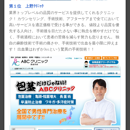
第１位 上野ｸﾘﾆｯｸ
業界トップレベルの品質のサービスを提供してくれるクリニッ
ク！ カウンセリング、手術技術、アフターケアまで全てにおいて
高いサービスを適正価格で受ける事ができる。 値段より品質を優
先する人向け。 手術後を目だたさない事に執念を燃やすだけでな
く、手術過程において患者の苦痛を減らす努力も怠りません。 独
自の麻酔技術で手術の痛さや、手術技術で出血を最小限に抑えま
す！ 出血量はわずか3ccという驚異の手術技術！！