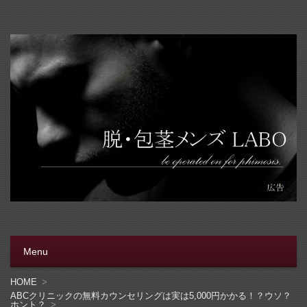
脱・包茎メンズラボ
包茎手術をする前に、行く病院をきちんと選ぼう。安全安
心の病院をこのブログでは紹介しています
Menu
コンテンツへ移動
HOME
ABCクリニックの無料カウンセリングは実は5,000円かかる！？ウソ？
ホント？