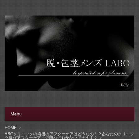
脱・包茎メンズラボ
包茎手術をする前に、行く病院をきちんと選ぼう。安全安
心の病院をこのブログでは紹介しています
Menu
コンテンツへ移動
HOME
ABCクリニックの術後のアフターケアはどうなの！？あなたのクリニッ
ク選びアフターケアまで調べておかないで大丈夫？