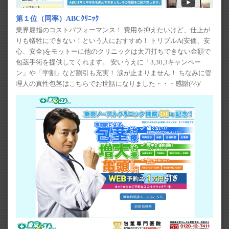
第１位（同率）ABCｸﾘﾆｯｸ
業界屈指のコストパフォーマンス！ 費用を抑えたいけど、仕上が
りも犠牲にできない！という人におすすめ！ トリプルA(安価、安
心、安全)をモットーに他のクリニックは太刀打ちできない金額で
包茎手術を提供してくれます。 安いうえに「3,30,3キャンペー
ン」や「学割」など割引も充実！ 涙が止まりません！ ちなみに管
理人の真性包茎はこちらでお世話になりました・・・感謝(^^)/