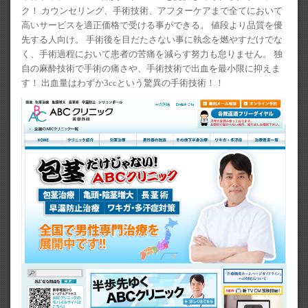
ク！ カウンセリング、手術技術、アフターケアまで全てにおいて
高いサービスを適正価格で受ける事ができる。 値段より品質を優
先する人向け。 手術後を目だたさない事に執念を燃やすだけでな
く、手術過程において患者の苦痛を減らす努力も怠りません。 独
自の麻酔技術で手術の痛さや、手術技術で出血を最小限に抑えま
す！ 出血量はわずか3ccという驚異の手術技術！！