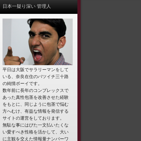
日本一疑り深い 管理人
平日は大阪でサラリーマンをして
いる、奈良在住のバツイチ三十路
の純情ボーイです。
数年前に長年のコンプレックスで
あった真性包茎を改善させた経験
をもとに、同じように包茎で悩む
方へむけ、有益な情報を発信する
サイトの運営をしております。
無駄な事にはびた一文払いたくな
い愛すべき性格を活かして、大い
に主観を交えた情報量ナンバーワ