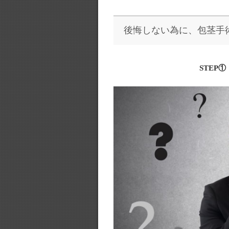
後悔しない為に、包茎手
STEP