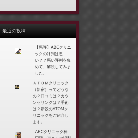
最近の投稿
【悪評】ABCクリニ
ックの評判は悪
い？？悪い評判を集
めて、解説してみま
した。
ＡＴＯＭクリニック
（新宿）ってどうな
の？口コミは？カウ
ンセリングは？手術
は？新設のATOMク
リニックをご紹介し
ます。
ABCクリニック神