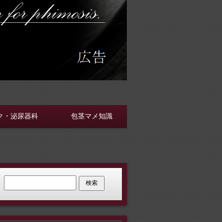
す
ク・泌尿器科
包茎マメ知識
検索: