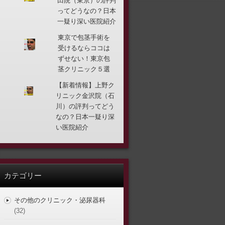
田院（東京）の評判
ってどうなの？日本
一疑り深い医院紹介
東京で包茎手術を
受けるならココは
ずせない！東京包
茎クリニック５選
【新着情報】上野ク
リニック金沢院（石
川）の評判ってどう
なの？日本一疑り深
い医院紹介
カテゴリー
その他のクリニック・泌尿器科
(32)