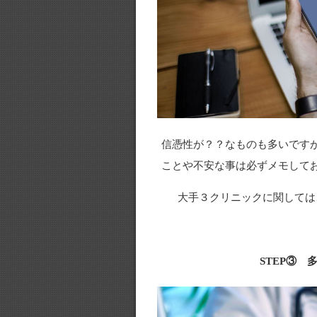
信憑性が？？なものも多いです
ことや不安な事は必ずメモして
大手３クリニックに関しては
STEP③