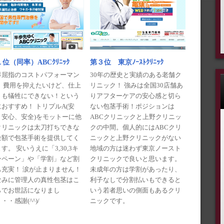
第３位 東京ﾉｰｽﾄｸﾘﾆｯｸ
位（同率）ABCｸﾘﾆｯｸ
30年の歴史と実績のある老舗ク
界屈指のコストパフォーマン
リニック！ 強みは全国30店舗あ
！ 費用を抑えたいけど、仕上
りアフターケアの安心感と切ら
りも犠牲にできない！という
ない包茎手術！ポジションは
おすすめ！ トリプルA(安
ABCクリニックと上野クリニッ
、安心、安全)をモットーに他
クの中間。個人的にはABCクリ
クリニックは太刀打ちできな
ニックと上野クリニックがない
金額で包茎手術を提供してく
地域の方は迷わず東京ノースト
す。 安いうえに「3,30,3キ
クリニックで良いと思います。
ンペーン」や「学割」など割
未成年の方は学割があったり、
も充実！ 涙が止まりません！
利子なしで分割払いもできると
なみに管理人の真性包茎はこ
いう若者思いの側面もあるクリ
らでお世話になりまし
ニックです。
・・感謝(^^)/