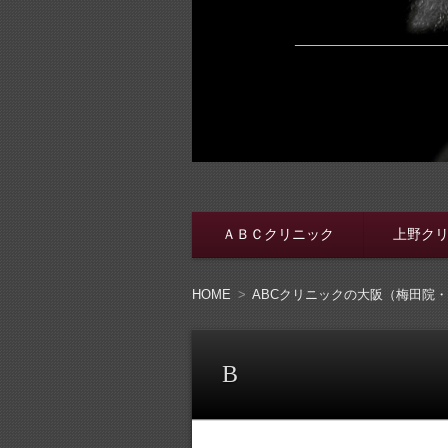
脱・包茎メンズ
包茎手術をする前に、行く病院をき
ＡＢＣクリニック
上野ク
コンテンツへ移動
HOME
ABCクリニックの大阪（梅田院
B