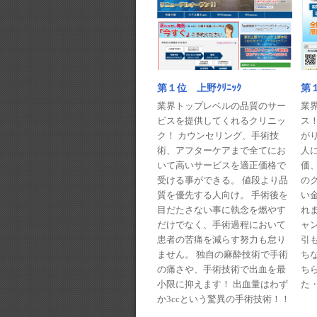
第１
第１位 上野ｸﾘﾆｯｸ
業
業界トップレベルの品質のサー
ス
ビスを提供してくれるクリニッ
が
ク！ カウンセリング、手術技
人に
術、アフターケアまで全てにお
価
いて高いサービスを適正価格で
の
受ける事ができる。 値段より品
い
質を優先する人向け。 手術後を
れま
目だたさない事に執念を燃やす
ャ
だけでなく、手術過程において
引
患者の苦痛を減らす努力も怠り
ち
ません。 独自の麻酔技術で手術
ち
の痛さや、手術技術で出血を最
た・
小限に抑えます！ 出血量はわず
か3ccという驚異の手術技術！！