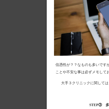
信憑性が？？なものも多いです
ことや不安な事は必ずメモして
大手３クリニックに関しては
STEP③