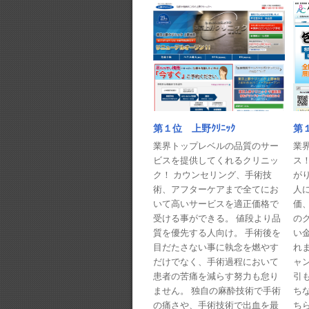
第１
第１位 上野ｸﾘﾆｯｸ
業
業界トップレベルの品質のサー
ス
ビスを提供してくれるクリニッ
が
ク！ カウンセリング、手術技
人に
術、アフターケアまで全てにお
価
いて高いサービスを適正価格で
の
受ける事ができる。 値段より品
い
質を優先する人向け。 手術後を
れま
目だたさない事に執念を燃やす
ャ
だけでなく、手術過程において
引
患者の苦痛を減らす努力も怠り
ち
ません。 独自の麻酔技術で手術
ち
の痛さや、手術技術で出血を最