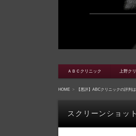
脱・包茎メンズ
包茎手術をする前に、行く病院をき
ＡＢＣクリニック
上野ク
コンテンツへ移動
HOME
【悪評】ABCクリニックの評判
スクリーンショット 2021