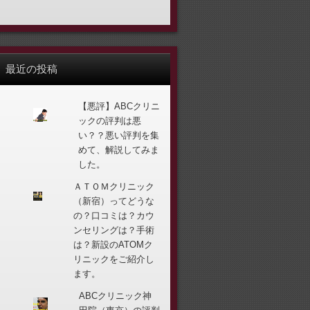
最近の投稿
【悪評】ABCクリニ
ックの評判は悪
い？？悪い評判を集
めて、解説してみま
した。
ＡＴＯＭクリニック
（新宿）ってどうな
の？口コミは？カウ
ンセリングは？手術
は？新設のATOMク
リニックをご紹介し
ます。
ABCクリニック神