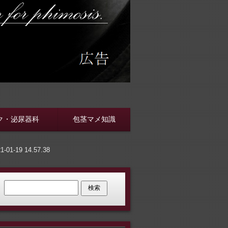
す
ク・泌尿器科
包茎マメ知識
-19 14.57.38
検索: