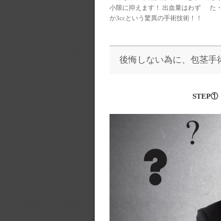
た・
小限に抑えます！ 出血量はわず
か3ccという驚異の手術技術！！
後悔しない為に、包茎手
STEP