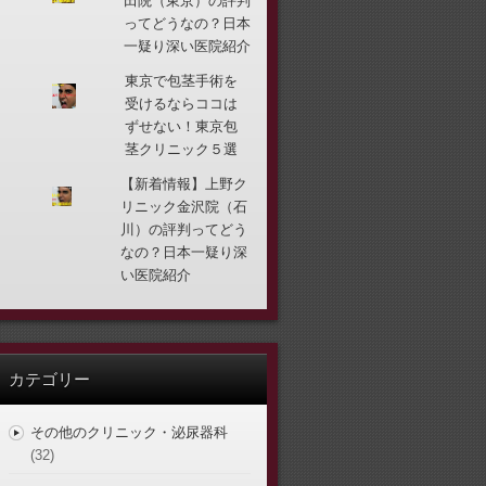
田院（東京）の評判
ってどうなの？日本
一疑り深い医院紹介
東京で包茎手術を
受けるならココは
ずせない！東京包
茎クリニック５選
【新着情報】上野ク
リニック金沢院（石
川）の評判ってどう
なの？日本一疑り深
い医院紹介
カテゴリー
その他のクリニック・泌尿器科
(32)