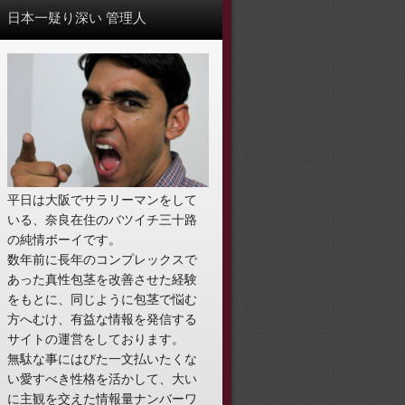
日本一疑り深い 管理人
平日は大阪でサラリーマンをして
いる、奈良在住のバツイチ三十路
の純情ボーイです。
数年前に長年のコンプレックスで
あった真性包茎を改善させた経験
をもとに、同じように包茎で悩む
方へむけ、有益な情報を発信する
サイトの運営をしております。
無駄な事にはびた一文払いたくな
い愛すべき性格を活かして、大い
に主観を交えた情報量ナンバーワ