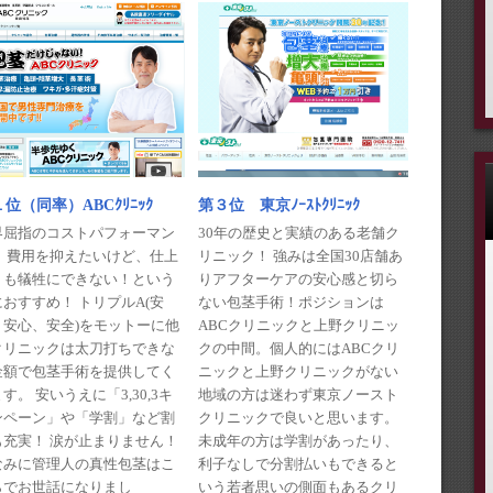
第３位 東京ﾉｰｽﾄｸﾘﾆｯｸ
位（同率）ABCｸﾘﾆｯｸ
30年の歴史と実績のある老舗ク
界屈指のコストパフォーマン
リニック！ 強みは全国30店舗あ
！ 費用を抑えたいけど、仕上
りアフターケアの安心感と切ら
りも犠牲にできない！という
ない包茎手術！ポジションは
おすすめ！ トリプルA(安
ABCクリニックと上野クリニッ
、安心、安全)をモットーに他
クの中間。個人的にはABCクリ
クリニックは太刀打ちできな
ニックと上野クリニックがない
金額で包茎手術を提供してく
地域の方は迷わず東京ノースト
す。 安いうえに「3,30,3キ
クリニックで良いと思います。
ンペーン」や「学割」など割
未成年の方は学割があったり、
も充実！ 涙が止まりません！
利子なしで分割払いもできると
なみに管理人の真性包茎はこ
いう若者思いの側面もあるクリ
らでお世話になりまし