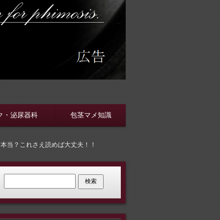
す
ク・泌尿器科
包茎マメ知識
て本当？これさえ読めば大丈夫！！
検索: