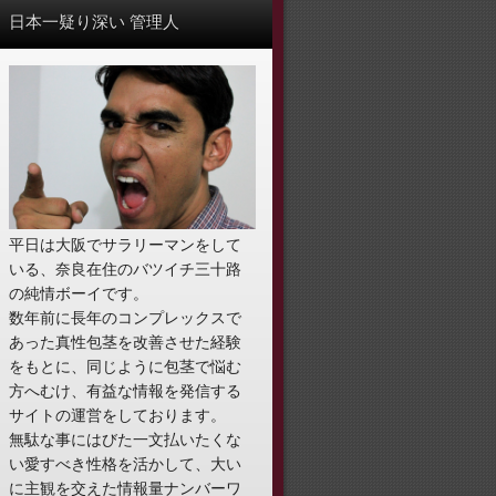
日本一疑り深い 管理人
平日は大阪でサラリーマンをして
いる、奈良在住のバツイチ三十路
の純情ボーイです。
数年前に長年のコンプレックスで
あった真性包茎を改善させた経験
をもとに、同じように包茎で悩む
方へむけ、有益な情報を発信する
サイトの運営をしております。
無駄な事にはびた一文払いたくな
い愛すべき性格を活かして、大い
に主観を交えた情報量ナンバーワ