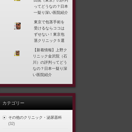
田院（東京）の評判
ってどうなの？日本
一疑り深い医院紹介
東京で包茎手術を
受けるならココは
ずせない！東京包
茎クリニック５選
【新着情報】上野ク
リニック金沢院（石
川）の評判ってどう
なの？日本一疑り深
い医院紹介
カテゴリー
その他のクリニック・泌尿器科
(32)