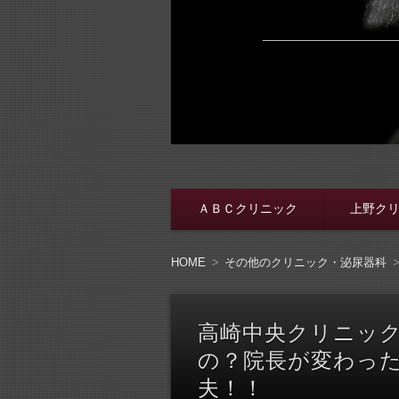
脱・包茎メンズ
包茎手術をする前に、行く病院をき
ＡＢＣクリニック
上野ク
コンテンツへ移動
HOME
その他のクリニック・泌尿器科
高崎中央クリニッ
の？院長が変わっ
夫！！