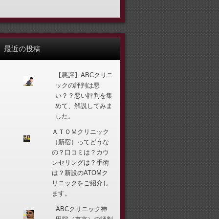
最近の投稿
【悪評】ABCクリニ
ックの評判は悪
い？？悪い評判を集
めて、解説してみま
した。
ＡＴＯＭクリニック
（新宿）ってどうな
の？口コミは？カウ
ンセリングは？手術
は？新設のATOMク
リニックをご紹介し
ます。
ABCクリニック神