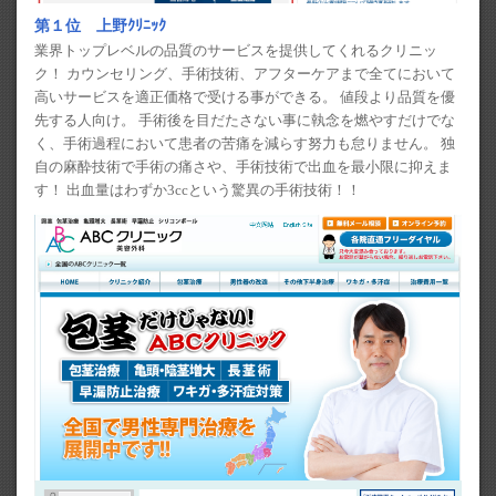
第１位 上野ｸﾘﾆｯｸ
業界トップレベルの品質のサービスを提供してくれるクリニッ
ク！ カウンセリング、手術技術、アフターケアまで全てにおいて
高いサービスを適正価格で受ける事ができる。 値段より品質を優
先する人向け。 手術後を目だたさない事に執念を燃やすだけでな
く、手術過程において患者の苦痛を減らす努力も怠りません。 独
自の麻酔技術で手術の痛さや、手術技術で出血を最小限に抑えま
す！ 出血量はわずか3ccという驚異の手術技術！！