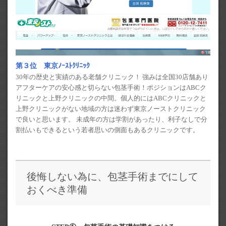
第３位 東京ﾉｰｽﾄｸﾘﾆｯｸ
30年の歴史と実績のある老舗クリニック！ 強みは全国30店舗あり
アフターケアの安心感と切らない包茎手術！ポジションはABCク
リニックと上野クリニックの中間。個人的にはABCクリニックと
上野クリニックがない地域の方は迷わず東京ノーストクリニック
で良いと思います。 未成年の方は学割があったり、利子なしで分
割払いもできるという若者思いの側面もあるクリニックです。
後悔しない為に、包茎手術までにして
おくべき準備