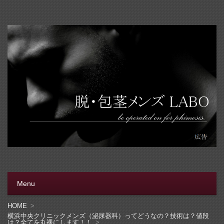
脱・包茎メンズラボ
包茎手術をする前に、行く病院をきちんと選ぼう。安全安
心の病院をこのブログでは紹介しています
Menu
コンテンツへ移動
HOME
横浜中央クリニックメンズ（泌尿器科）ってどうなの？技術は？値段
は？全てを丸裸にします！！