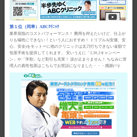
第１位（同率）ABCｸﾘﾆｯｸ
業界屈指のコストパフォーマンス！ 費用を抑えたいけど、仕上が
りも犠牲にできない！という人におすすめ！ トリプルA(安価、安
心、安全)をモットーに他のクリニックは太刀打ちできない金額で
包茎手術を提供してくれます。 安いうえに「3,30,3キャンペー
ン」や「学割」など割引も充実！ 涙が止まりません！ ちなみに管
理人の真性包茎はこちらでお世話になりました・・・感謝(^^)/