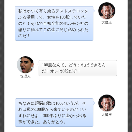
私はかつて有り余るテストステロンを
ふる活用して、女性を108股していた
大魔王
のた！それで全知全能のホルモン神の
怒りに触れてこの壷に閉じ込められた
のだ！
108股なんて、どうすればできるん
だ！オレは0股だぞ！
管理人
ちなみに煩悩の数は108というが、そ
れは私の108股から来ているのだ！い
大魔王
ずれにせよ！300年ぶりに壷から出る
事ができた。ありがとう。