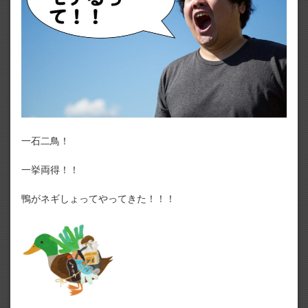
一石二鳥！
一挙両得！！
鴨がネギしょってやってきた！！！