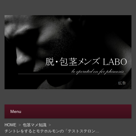
脱・包茎メンズラボ
包茎手術をする前に、行く病院をきちんと選ぼう。安全安
心の病院をこのブログでは紹介しています
Menu
コンテンツへ移動
HOME
包茎マメ知識
チントレをするとモテホルモンの「テストステロン」が増える！！ウソ？ホント？徹底的に解説します。