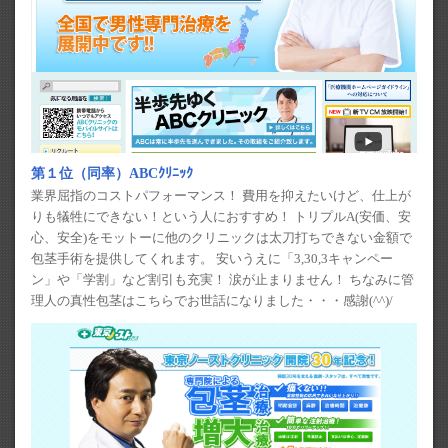
第１位（同率）ABCｸﾘﾆｯｸ
業界屈指のコストパフォーマンス！ 費用を抑えたいけど、仕上が
りも犠牲にできない！という人におすすめ！ トリプルA(安価、安
心、安全)をモットーに他のクリニックは太刀打ちできない金額で
包茎手術を提供してくれます。 安いうえに「3,30,3キャンペー
ン」や「学割」など割引も充実！ 涙が止まりません！ ちなみに管
理人の真性包茎はこちらでお世話になりました・・・感謝(^^)/