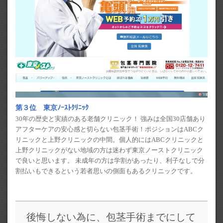
第３位 東京ﾉｰｽﾄｸﾘﾆｯｸ
30年の歴史と実績のある老舗クリニック！ 強みは全国30店舗あり
アフターケアの安心感と切らない包茎手術！ポジションはABCク
リニックと上野クリニックの中間。個人的にはABCクリニックと
上野クリニックがない地域の方は迷わず東京ノーストクリニック
で良いと思います。 未成年の方は学割があったり、利子なしで分
割払いもできるという若者思いの側面もあるクリニックです。
後悔しない為に、包茎手術までにして