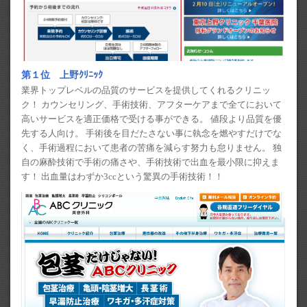
第１位 上野ｸﾘﾆｯｸ
業界トップレベルの品質のサービスを提供してくれるクリニッ
ク！ カウンセリング、手術技術、アフターケアまで全てにおいて
高いサービスを適正価格で受ける事ができる。 値段より品質を優
先する人向け。 手術後を目だたさない事に執念を燃やすだけでな
く、手術過程において患者の苦痛を減らす努力も怠りません。 独
自の麻酔技術で手術の痛さや、手術技術で出血を最小限に抑えま
す！ 出血量はわずか3ccという驚異の手術技術！！