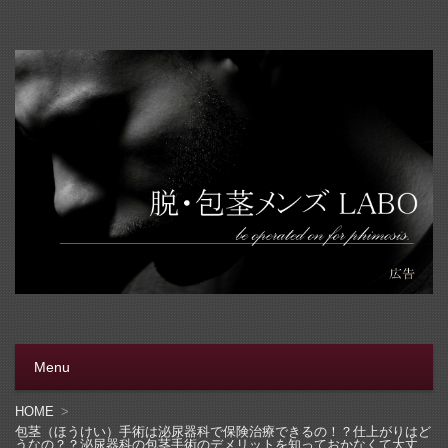
脱・包茎メンズラボ
包茎手術をする前に、行く病院をきちんと選ぼう。安全安
心の病院をこのブログでは紹介しています
Menu
コンテンツへ移動
HOME
包茎（ほうけい）手術は泌尿器科で保険治療できるの！？仕上がりはど
うなの？？泌尿器科の包茎手術のデメリットを知っておかなくて大丈