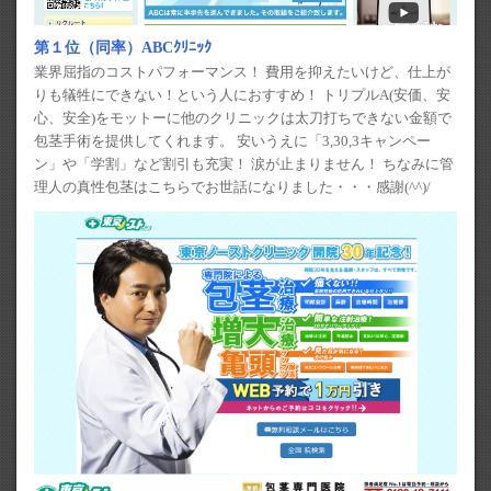
第１位（同率）ABCｸﾘﾆｯｸ
業界屈指のコストパフォーマンス！ 費用を抑えたいけど、仕上が
りも犠牲にできない！という人におすすめ！ トリプルA(安価、安
心、安全)をモットーに他のクリニックは太刀打ちできない金額で
包茎手術を提供してくれます。 安いうえに「3,30,3キャンペー
ン」や「学割」など割引も充実！ 涙が止まりません！ ちなみに管
理人の真性包茎はこちらでお世話になりました・・・感謝(^^)/