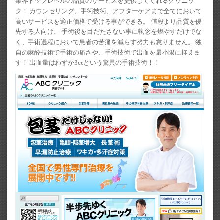
業界トップレベルの品質のサービスを提供してくれるクリニッ
ク！ カウンセリング、手術技術、アフターケアまで全てにおいて
高いサービスを適正価格で受ける事ができる。 値段より品質を優
先する人向け。 手術後を目だたさない事に執念を燃やすだけでな
く、手術過程において患者の苦痛を減らす努力も怠りません。 独
自の麻酔技術で手術の痛さや、手術技術で出血を最小限に抑えま
す！ 出血量はわずか3ccという驚異の手術技術！！