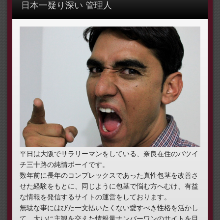
日本一疑り深い 管理人
平日は大阪でサラリーマンをしている、奈良在住のバツイ
チ三十路の純情ボーイです。
数年前に長年のコンプレックスであった真性包茎を改善さ
せた経験をもとに、同じように包茎で悩む方へむけ、有益
な情報を発信するサイトの運営をしております。
無駄な事にはびた一文払いたくない愛すべき性格を活かし
て、大いに主観を交えた情報量ナンバーワンのサイトを目