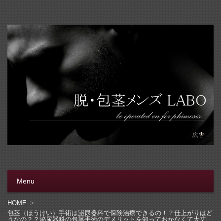
脱・包茎メンズラボ
包茎手術をする前に、行く病院をきちんと選ぼう。安全安
心の病院をこのブログでは紹介しています
Menu
コンテンツへ移動
HOME
包茎（ほうけい）手術は泌尿器科で保険治療できるの！？仕上がりはど
うなの？？泌尿器科の包茎手術のデメリットを知っておかなくて大丈