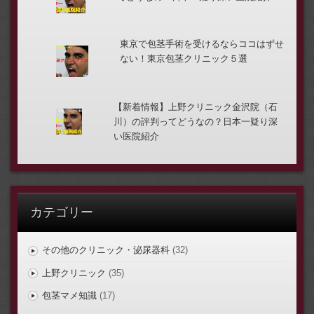
東京で包茎手術を受けるならココはずせ
ない！東京包茎クリニック５選
【新着情報】上野クリニック金沢院（石
川）の評判ってどうなの？日本一疑り深
い医院紹介
カテゴリー
その他のクリニック・泌尿器科
(32)
上野クリニック
(35)
包茎マメ知識
(17)