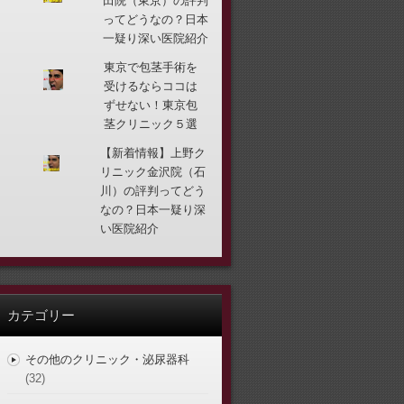
田院（東京）の評判
ってどうなの？日本
一疑り深い医院紹介
東京で包茎手術を
受けるならココは
ずせない！東京包
茎クリニック５選
【新着情報】上野ク
リニック金沢院（石
川）の評判ってどう
なの？日本一疑り深
い医院紹介
カテゴリー
その他のクリニック・泌尿器科
(32)