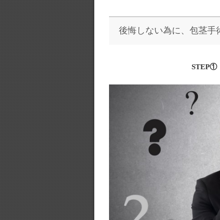
後悔しない為に、包茎手
STEP