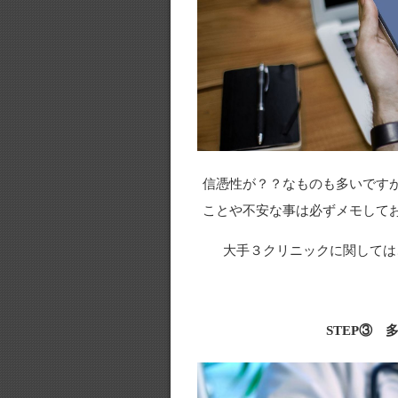
信憑性が？？なものも多いです
ことや不安な事は必ずメモして
大手３クリニックに関しては
STEP③