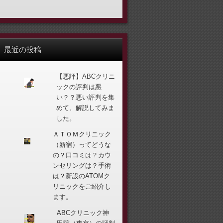
最近の投稿
【悪評】ABCクリニ
ックの評判は悪
い？？悪い評判を集
めて、解説してみま
した。
ＡＴＯＭクリニック
（新宿）ってどうな
の？口コミは？カウ
ンセリングは？手術
は？新設のATOMク
リニックをご紹介し
ます。
ABCクリニック神