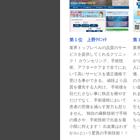
第１
第１位 上野ｸﾘﾆｯｸ
業
業界トップレベルの品質のサー
ス
ビスを提供してくれるクリニッ
が
ク！ カウンセリング、手術技
人に
術、アフターケアまで全てにお
価
いて高いサービスを適正価格で
の
受ける事ができる。 値段より品
い
質を優先する人向け。 手術後を
れま
目だたさない事に執念を燃やす
ャ
だけでなく、手術過程において
引
患者の苦痛を減らす努力も怠り
ち
ません。 独自の麻酔技術で手術
ち
の痛さや、手術技術で出血を最
た・
小限に抑えます！ 出血量はわず
か3ccという驚異の手術技術！！