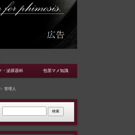
す
ク・泌尿器科
包茎マメ知識
管理人
検索: