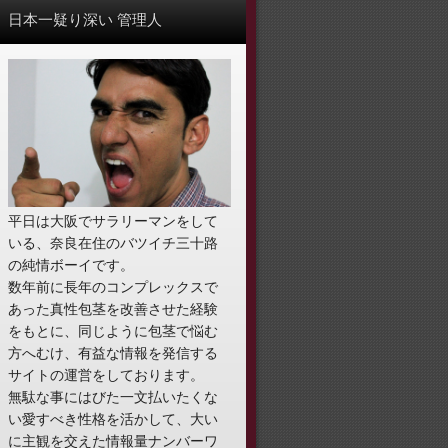
日本一疑り深い 管理人
平日は大阪でサラリーマンをして
いる、奈良在住のバツイチ三十路
の純情ボーイです。
数年前に長年のコンプレックスで
あった真性包茎を改善させた経験
をもとに、同じように包茎で悩む
方へむけ、有益な情報を発信する
サイトの運営をしております。
無駄な事にはびた一文払いたくな
い愛すべき性格を活かして、大い
に主観を交えた情報量ナンバーワ