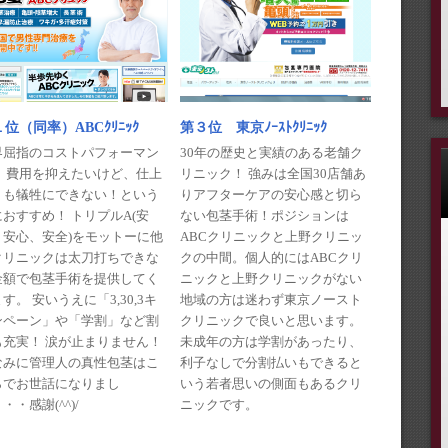
第３位 東京ﾉｰｽﾄｸﾘﾆｯｸ
位（同率）ABCｸﾘﾆｯｸ
30年の歴史と実績のある老舗ク
界屈指のコストパフォーマン
リニック！ 強みは全国30店舗あ
！ 費用を抑えたいけど、仕上
りアフターケアの安心感と切ら
りも犠牲にできない！という
ない包茎手術！ポジションは
おすすめ！ トリプルA(安
ABCクリニックと上野クリニッ
、安心、安全)をモットーに他
クの中間。個人的にはABCクリ
クリニックは太刀打ちできな
ニックと上野クリニックがない
金額で包茎手術を提供してく
地域の方は迷わず東京ノースト
す。 安いうえに「3,30,3キ
クリニックで良いと思います。
ンペーン」や「学割」など割
未成年の方は学割があったり、
も充実！ 涙が止まりません！
利子なしで分割払いもできると
なみに管理人の真性包茎はこ
いう若者思いの側面もあるクリ
らでお世話になりまし
ニックです。
・・感謝(^^)/