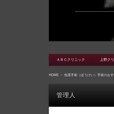
脱・包茎メンズ
包茎手術をする前に、行く病院をき
ＡＢＣクリニック
上野ク
コンテンツへ移動
HOME
包茎手術（ほうけい）手術のおす
管理人