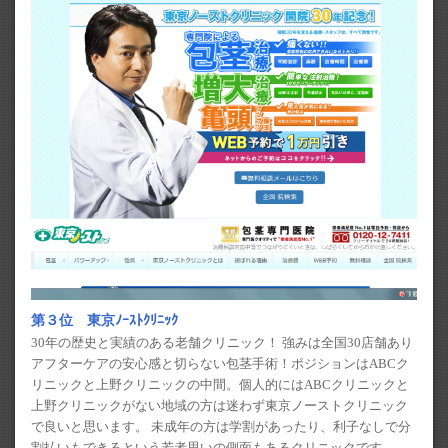
第３位 東京ﾉｰｽﾄｸﾘﾆｯｸ
30年の歴史と実績のある老舗クリニック！ 強みは全国30店舗あり
アフターケアの安心感と切らない包茎手術！ポジションはABCク
リニックと上野クリニックの中間。個人的にはABCクリニックと
上野クリニックがない地域の方は迷わず東京ノーストクリニック
で良いと思います。 未成年の方は学割があったり、利子なしで分
割払いもできるという若者思いの側面もあるクリニックです。