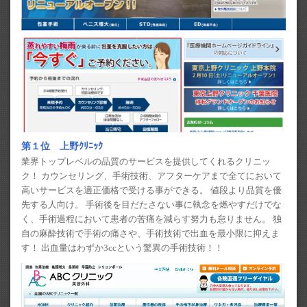
第１位 上野ｸﾘﾆｯｸ
業界トップレベルの品質のサービスを提供してくれるクリニッ
ク！ カウンセリング、手術技術、アフターケアまで全てにおいて
高いサービスを適正価格で受ける事ができる。 値段より品質を優
先する人向け。 手術後を目だたさない事に執念を燃やすだけでな
く、手術過程において患者の苦痛を減らす努力も怠りません。 独
自の麻酔技術で手術の痛さや、手術技術で出血を最小限に抑えま
す！ 出血量はわずか3ccという驚異の手術技術！！