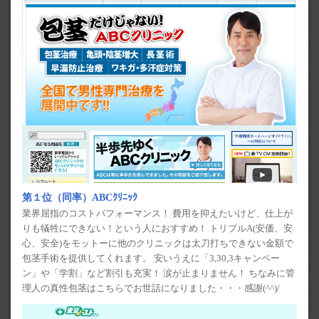
第１位（同率）ABCｸﾘﾆｯｸ
業界屈指のコストパフォーマンス！ 費用を抑えたいけど、仕上が
りも犠牲にできない！という人におすすめ！ トリプルA(安価、安
心、安全)をモットーに他のクリニックは太刀打ちできない金額で
包茎手術を提供してくれます。 安いうえに「3,30,3キャンペー
ン」や「学割」など割引も充実！ 涙が止まりません！ ちなみに管
理人の真性包茎はこちらでお世話になりました・・・感謝(^^)/