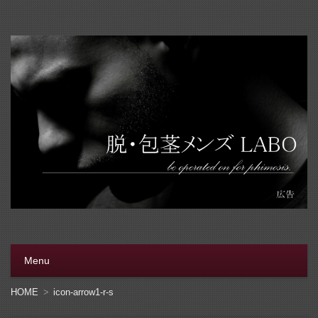
脱・包茎メンズラボ
包茎手術をする前に、行く病院をきちんと選ぼう。安全安
心の病院をこのブログでは紹介しています
Menu
コンテンツへ移動
HOME
icon-arrow1-r-s