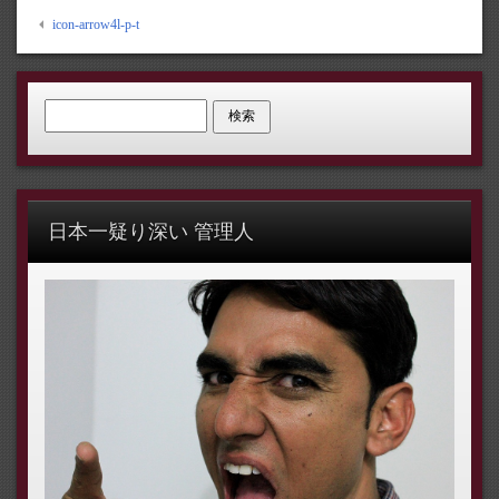
icon-arrow4l-p-t
検索:
日本一疑り深い 管理人