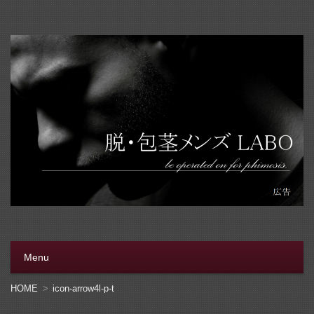
脱・包茎メンズラボ
包茎手術をする前に、行く病院をきちんと選ぼう。安全安
心の病院をこのブログでは紹介しています
Menu
コンテンツへ移動
HOME
icon-arrow4l-p-t