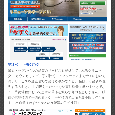
第１位 上野ｸﾘﾆｯｸ
業界トップレベルの品質のサービスを提供してくれるクリニッ
ク！ カウンセリング、手術技術、アフターケアまで全てにおいて
高いサービスを適正価格で受ける事ができる。 値段より品質を優
先する人向け。 手術後を目だたさない事に執念を燃やすだけでな
く、手術過程において患者の苦痛を減らす努力も怠りません。 独
自の麻酔技術で手術の痛さや、手術技術で出血を最小限に抑えま
す！ 出血量はわずか3ccという驚異の手術技術！！