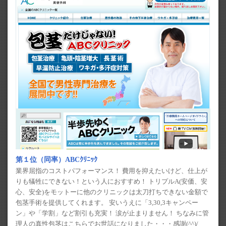
第１位（同率）ABCｸﾘﾆｯｸ
業界屈指のコストパフォーマンス！ 費用を抑えたいけど、仕上が
りも犠牲にできない！という人におすすめ！ トリプルA(安価、安
心、安全)をモットーに他のクリニックは太刀打ちできない金額で
包茎手術を提供してくれます。 安いうえに「3,30,3キャンペー
ン」や「学割」など割引も充実！ 涙が止まりません！ ちなみに管
理人の真性包茎はこちらでお世話になりました・・・感謝(^^)/