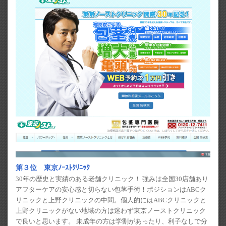
第３位 東京ﾉｰｽﾄｸﾘﾆｯｸ
30年の歴史と実績のある老舗クリニック！ 強みは全国30店舗あり
アフターケアの安心感と切らない包茎手術！ポジションはABCク
リニックと上野クリニックの中間。個人的にはABCクリニックと
上野クリニックがない地域の方は迷わず東京ノーストクリニック
で良いと思います。 未成年の方は学割があったり、利子なしで分