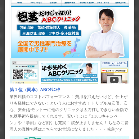
第１位（同率）ABCｸﾘﾆｯｸ
業界屈指のコストパフォーマンス！ 費用を抑えたいけど、仕上が
りも犠牲にできない！という人におすすめ！ トリプルA(安価、安
心、安全)をモットーに他のクリニックは太刀打ちできない金額で
包茎手術を提供してくれます。 安いうえに「3,30,3キャンペー
ン」や「学割」など割引も充実！ 涙が止まりません！ ちなみに管
理人の真性包茎はこちらでお世話になりました・・・感謝(^^)/