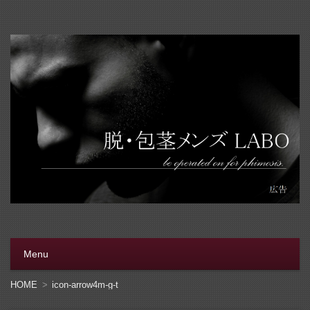
脱・包茎メンズラボ
包茎手術をする前に、行く病院をきちんと選ぼう。安全安
心の病院をこのブログでは紹介しています
Menu
コンテンツへ移動
HOME
icon-arrow4m-g-t