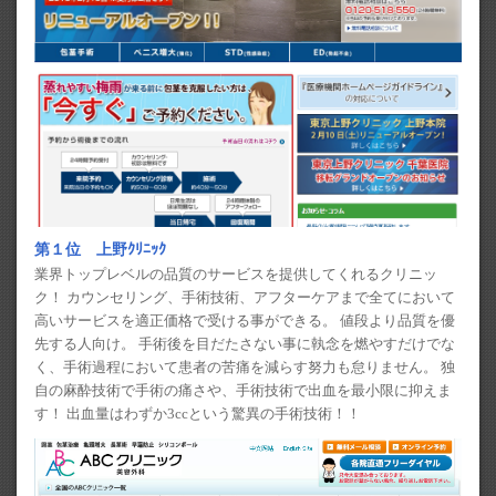
第１位 上野ｸﾘﾆｯｸ
業界トップレベルの品質のサービスを提供してくれるクリニッ
ク！ カウンセリング、手術技術、アフターケアまで全てにおいて
高いサービスを適正価格で受ける事ができる。 値段より品質を優
先する人向け。 手術後を目だたさない事に執念を燃やすだけでな
く、手術過程において患者の苦痛を減らす努力も怠りません。 独
自の麻酔技術で手術の痛さや、手術技術で出血を最小限に抑えま
す！ 出血量はわずか3ccという驚異の手術技術！！