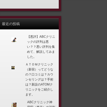
最近の投稿
【悪評】ABCクリニ
ックの評判は悪
い？？悪い評判を集
めて、解説してみま
した。
ＡＴＯＭクリニック
（新宿）ってどうな
の？口コミは？カウ
ンセリングは？手術
は？新設のATOMク
リニックをご紹介し
ます。
ABCクリニック神