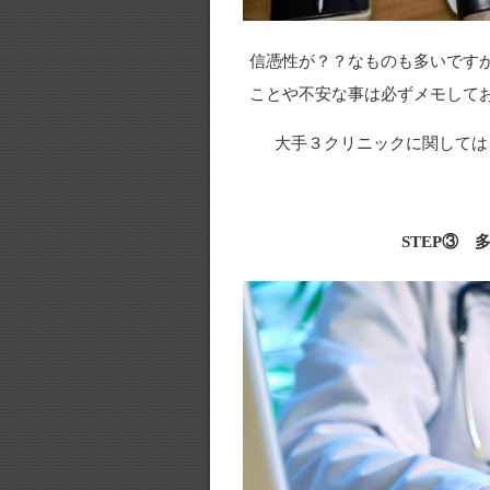
信憑性が？？なものも多いです
ことや不安な事は必ずメモして
大手３クリニックに関しては
STEP③