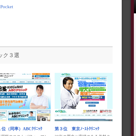
Pocket
ック３選
第３位 東京ﾉｰｽﾄｸﾘﾆｯｸ
位（同率）ABCｸﾘﾆｯｸ