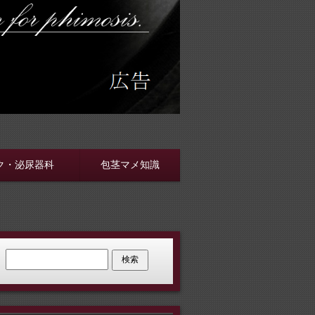
す
ク・泌尿器科
包茎マメ知識
検索: