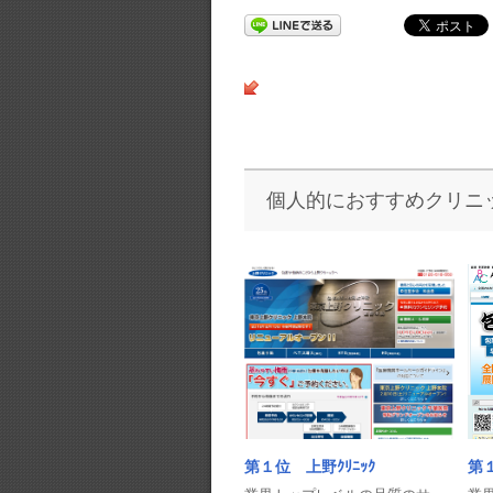
個人的におすすめクリニ
第１
第１位 上野ｸﾘﾆｯｸ