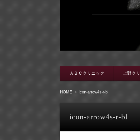
脱・包茎メンズ
包茎手術をする前に、行く病院をき
ＡＢＣクリニック
上野ク
コンテンツへ移動
HOME
icon-arrow4s-r-bl
icon-arrow4s-r-bl