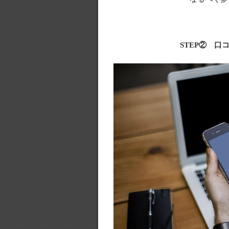
STEP② 