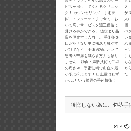
業
業界トップレベルの品質のサー
ス
ビスを提供してくれるクリニッ
が
ク！ カウンセリング、手術技
人に
術、アフターケアまで全てにお
価
いて高いサービスを適正価格で
の
受ける事ができる。 値段より品
い
質を優先する人向け。 手術後を
れま
目だたさない事に執念を燃やす
ャ
だけでなく、手術過程において
引
患者の苦痛を減らす努力も怠り
ち
ません。 独自の麻酔技術で手術
ち
の痛さや、手術技術で出血を最
た・
小限に抑えます！ 出血量はわず
か3ccという驚異の手術技術！！
後悔しない為に、包茎手
STEP