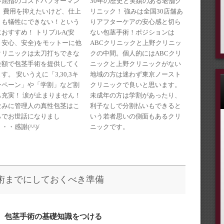
30年の歴史と実績のある老舗ク
界屈指のコストパフォーマン
リニック！ 強みは全国30店舗あ
！ 費用を抑えたいけど、仕上
りアフターケアの安心感と切ら
りも犠牲にできない！という
ない包茎手術！ポジションは
おすすめ！ トリプルA(安
ABCクリニックと上野クリニッ
、安心、安全)をモットーに他
クの中間。個人的にはABCクリ
クリニックは太刀打ちできな
ニックと上野クリニックがない
金額で包茎手術を提供してく
地域の方は迷わず東京ノースト
す。 安いうえに「3,30,3キ
クリニックで良いと思います。
ンペーン」や「学割」など割
未成年の方は学割があったり、
も充実！ 涙が止まりません！
利子なしで分割払いもできると
なみに管理人の真性包茎はこ
いう若者思いの側面もあるクリ
らでお世話になりまし
ニックです。
・・感謝(^^)/
術までにしておくべき準備
① 包茎手術の基礎知識をつける