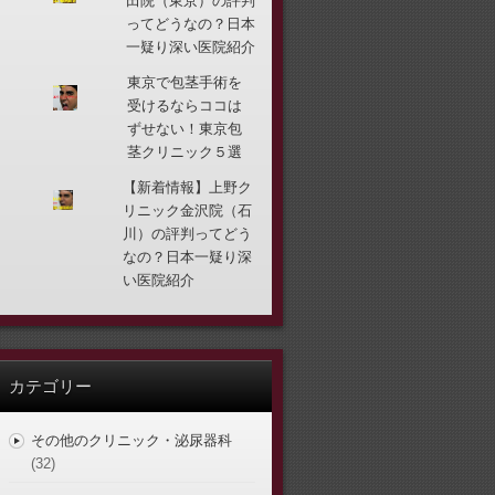
田院（東京）の評判
ってどうなの？日本
一疑り深い医院紹介
東京で包茎手術を
受けるならココは
ずせない！東京包
茎クリニック５選
【新着情報】上野ク
リニック金沢院（石
川）の評判ってどう
なの？日本一疑り深
い医院紹介
カテゴリー
その他のクリニック・泌尿器科
(32)