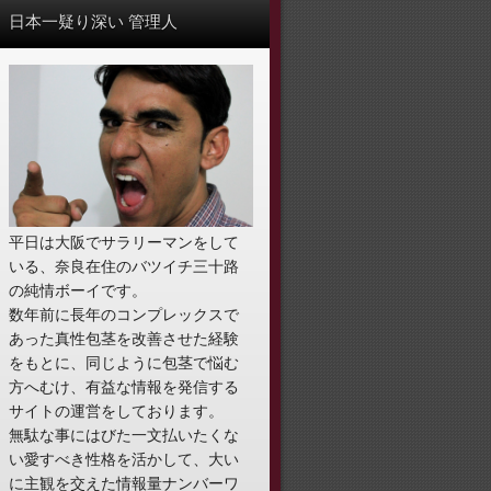
日本一疑り深い 管理人
平日は大阪でサラリーマンをして
いる、奈良在住のバツイチ三十路
の純情ボーイです。
数年前に長年のコンプレックスで
あった真性包茎を改善させた経験
をもとに、同じように包茎で悩む
方へむけ、有益な情報を発信する
サイトの運営をしております。
無駄な事にはびた一文払いたくな
い愛すべき性格を活かして、大い
に主観を交えた情報量ナンバーワ