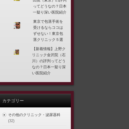
田院（東京）の評判
ってどうなの？日本
一疑り深い医院紹介
東京で包茎手術を
受けるならココは
ずせない！東京包
茎クリニック５選
【新着情報】上野ク
リニック金沢院（石
川）の評判ってどう
なの？日本一疑り深
い医院紹介
カテゴリー
その他のクリニック・泌尿器科
(32)