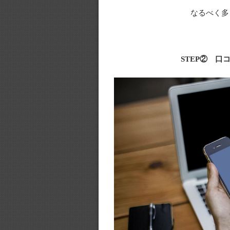
なるべく多
STEP② 