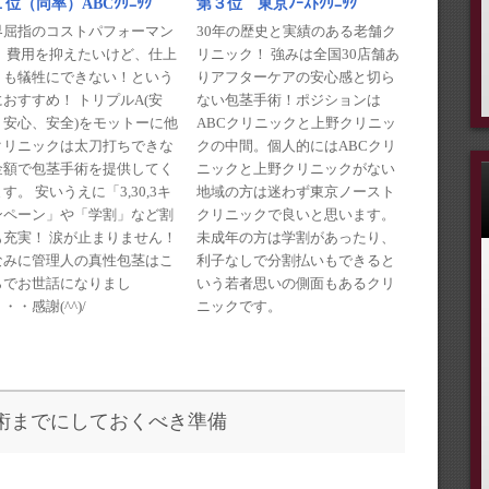
第３位 東京ﾉｰｽﾄｸﾘﾆｯｸ
位（同率）ABCｸﾘﾆｯｸ
30年の歴史と実績のある老舗ク
界屈指のコストパフォーマン
リニック！ 強みは全国30店舗あ
！ 費用を抑えたいけど、仕上
りアフターケアの安心感と切ら
りも犠牲にできない！という
ない包茎手術！ポジションは
おすすめ！ トリプルA(安
ABCクリニックと上野クリニッ
、安心、安全)をモットーに他
クの中間。個人的にはABCクリ
クリニックは太刀打ちできな
ニックと上野クリニックがない
金額で包茎手術を提供してく
地域の方は迷わず東京ノースト
す。 安いうえに「3,30,3キ
クリニックで良いと思います。
ンペーン」や「学割」など割
未成年の方は学割があったり、
も充実！ 涙が止まりません！
利子なしで分割払いもできると
なみに管理人の真性包茎はこ
いう若者思いの側面もあるクリ
らでお世話になりまし
ニックです。
・・感謝(^^)/
術までにしておくべき準備