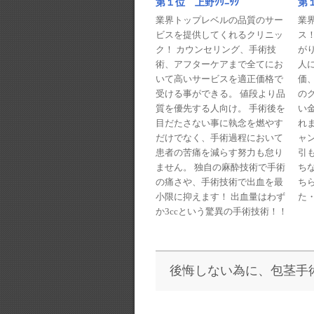
第１
第１位 上野ｸﾘﾆｯｸ
業
業界トップレベルの品質のサー
ス
ビスを提供してくれるクリニッ
が
ク！ カウンセリング、手術技
人に
術、アフターケアまで全てにお
価
いて高いサービスを適正価格で
の
受ける事ができる。 値段より品
い
質を優先する人向け。 手術後を
れま
目だたさない事に執念を燃やす
ャ
だけでなく、手術過程において
引
患者の苦痛を減らす努力も怠り
ち
ません。 独自の麻酔技術で手術
ち
の痛さや、手術技術で出血を最
た・
小限に抑えます！ 出血量はわず
か3ccという驚異の手術技術！！
後悔しない為に、包茎手