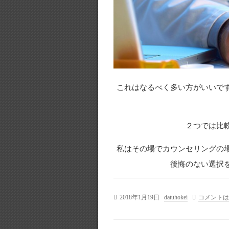
これはなるべく多い方がいいで
２つでは比
私はその場でカウンセリングの
後悔のない選択
2018年1月19日
datuhokei
コメントは