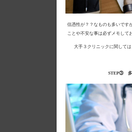
信憑性が？？なものも多いです
ことや不安な事は必ずメモして
大手３クリニックに関しては
STEP③