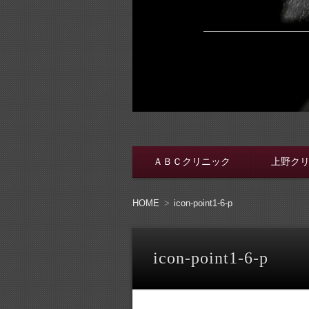
脱・包茎メンズ
包茎手術をする前に、行く病院をき
ＡＢＣクリニック
上野ク
コンテンツへ移動
HOME
icon-point1-6-p
icon-point1-6-p