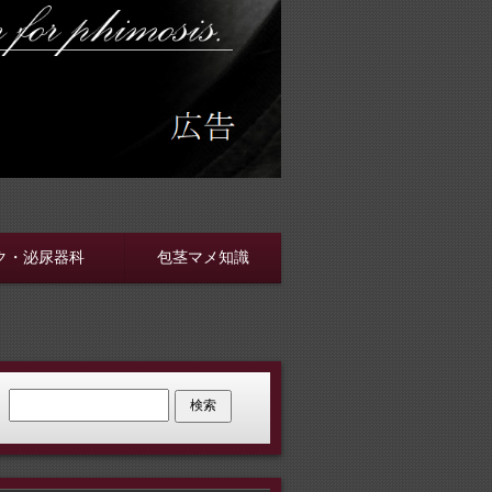
す
ク・泌尿器科
包茎マメ知識
検索: