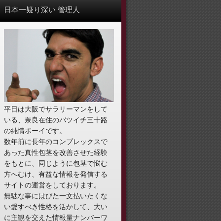
日本一疑り深い 管理人
平日は大阪でサラリーマンをして
いる、奈良在住のバツイチ三十路
の純情ボーイです。
数年前に長年のコンプレックスで
あった真性包茎を改善させた経験
をもとに、同じように包茎で悩む
方へむけ、有益な情報を発信する
サイトの運営をしております。
無駄な事にはびた一文払いたくな
い愛すべき性格を活かして、大い
に主観を交えた情報量ナンバーワ