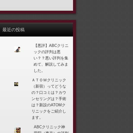
最近の投稿
【悪評】ABCクリニ
ックの評判は悪
い？？悪い評判を集
めて、解説してみま
した。
ＡＴＯＭクリニック
（新宿）ってどうな
の？口コミは？カウ
ンセリングは？手術
は？新設のATOMク
リニックをご紹介し
ます。
ABCクリニック神