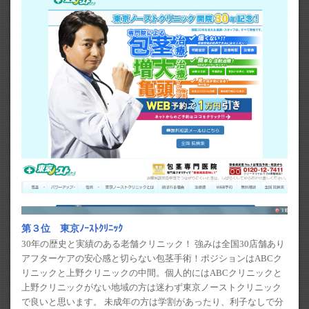
第３位 東京ﾉｰｽﾄｸﾘﾆｯｸ
30年の歴史と実績のある老舗クリニック！ 強みは全国30店舗あり
アフターケアの安心感と切らない包茎手術！ポジションはABCク
リニックと上野クリニックの中間。個人的にはABCクリニックと
上野クリニックがない地域の方は迷わず東京ノーストクリニック
で良いと思います。 未成年の方は学割があったり、利子なしで分