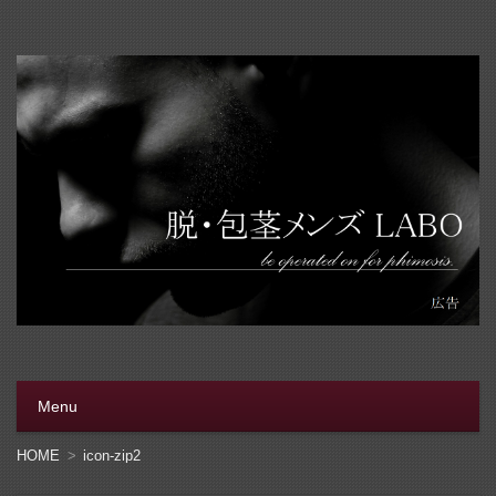
脱・包茎メンズラボ
包茎手術をする前に、行く病院をきちんと選ぼう。安全安
心の病院をこのブログでは紹介しています
Menu
コンテンツへ移動
HOME
icon-zip2