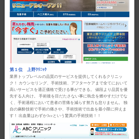
第１位 上野ｸﾘﾆｯｸ
業界トップレベルの品質のサービスを提供してくれるクリニッ
ク！ カウンセリング、手術技術、アフターケアまで全てにおいて
高いサービスを適正価格で受ける事ができる。 値段より品質を優
先する人向け。 手術後を目だたさない事に執念を燃やすだけでな
く、手術過程において患者の苦痛を減らす努力も怠りません。 独
自の麻酔技術で手術の痛さや、手術技術で出血を最小限に抑えま
す！ 出血量はわずか3ccという驚異の手術技術！！