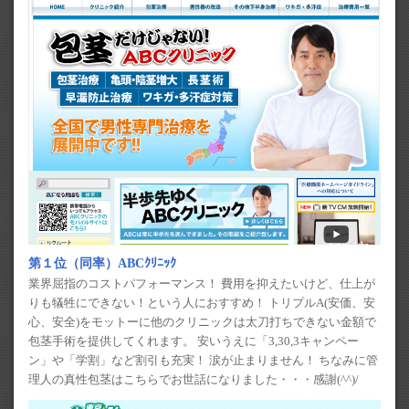
第１位（同率）ABCｸﾘﾆｯｸ
業界屈指のコストパフォーマンス！ 費用を抑えたいけど、仕上が
りも犠牲にできない！という人におすすめ！ トリプルA(安価、安
心、安全)をモットーに他のクリニックは太刀打ちできない金額で
包茎手術を提供してくれます。 安いうえに「3,30,3キャンペー
ン」や「学割」など割引も充実！ 涙が止まりません！ ちなみに管
理人の真性包茎はこちらでお世話になりました・・・感謝(^^)/