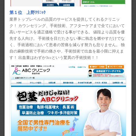
第１位 上野ｸﾘﾆｯｸ
業界トップレベルの品質のサービスを提供してくれるクリニッ
ク！ カウンセリング、手術技術、アフターケアまで全てにおいて
高いサービスを適正価格で受ける事ができる。 値段より品質を優
先する人向け。 手術後を目だたさない事に執念を燃やすだけでな
く、手術過程において患者の苦痛を減らす努力も怠りません。 独
自の麻酔技術で手術の痛さや、手術技術で出血を最小限に抑えま
す！ 出血量はわずか3ccという驚異の手術技術！！