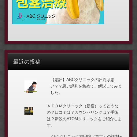
最近の投稿
【悪評】ABCクリニックの評判は悪
い？？悪い評判を集めて、解説してみま
した。
ＡＴＯＭクリニック（新宿）ってどうな
の？口コミは？カウンセリングは？手術
は？新設のATOMクリニックをご紹介しま
す。
ABCクリニック神田院（東京）の評判っ