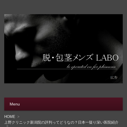
脱・包茎メンズラボ
包茎手術をする前に、行く病院をきちんと選ぼう。安全安
心の病院をこのブログでは紹介しています
Menu
コンテンツへ移動
HOME
上野クリニック新潟院の評判ってどうなの？日本一疑り深い医院紹介