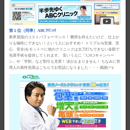
第１位（同率）ABCｸﾘﾆｯｸ
業界屈指のコストパフォーマンス！ 費用を抑えたいけど、仕上が
りも犠牲にできない！という人におすすめ！ トリプルA(安価、安
心、安全)をモットーに他のクリニックは太刀打ちできない金額で
包茎手術を提供してくれます。 安いうえに「3,30,3キャンペー
ン」や「学割」など割引も充実！ 涙が止まりません！ ちなみに管
理人の真性包茎はこちらでお世話になりました・・・感謝(^^)/