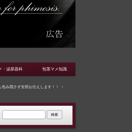
す
ク・泌尿器科
包茎マメ知識
も包み隠さず全部お伝えします！！
検索: