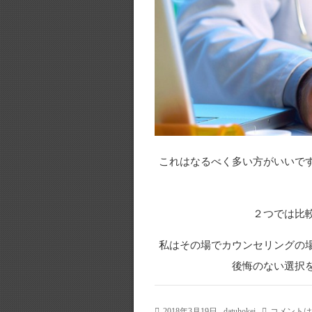
これはなるべく多い方がいいで
２つでは比
私はその場でカウンセリングの
後悔のない選択
2018年3月19日
datuhokei
コメントは