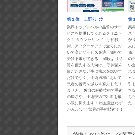
第１
第１位 上野ｸﾘﾆｯｸ
業
業界トップレベルの品質のサー
ス
ビスを提供してくれるクリニッ
が
ク！ カウンセリング、手術技
人に
術、アフターケアまで全てにお
価
いて高いサービスを適正価格で
の
受ける事ができる。 値段より品
い
質を優先する人向け。 手術後を
れま
目だたさない事に執念を燃やす
ャ
だけでなく、手術過程において
引
患者の苦痛を減らす努力も怠り
ち
ません。 独自の麻酔技術で手術
ち
の痛さや、手術技術で出血を最
た・
小限に抑えます！ 出血量はわず
か3ccという驚異の手術技術！！
後悔しない為に、包茎手