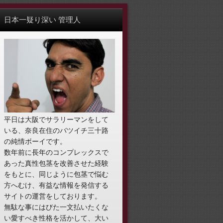
日本一疑り深い 管理人
平日は大阪でサラリーマンをして
いる、奈良在住のバツイチ三十路
の純情ボーイです。
数年前に長年のコンプレックスで
あった真性包茎を改善させた経験
をもとに、同じように包茎で悩む
方へむけ、有益な情報を発信する
サイトの運営をしております。
無駄な事にはびた一文払いたくな
い愛すべき性格を活かして、大い