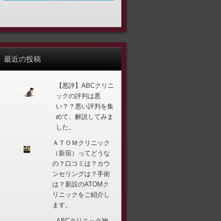
最近の投稿
【悪評】ABCクリニ
ックの評判は悪
い？？悪い評判を集
めて、解説してみま
した。
ＡＴＯＭクリニック
（新宿）ってどうな
の？口コミは？カウ
ンセリングは？手術
は？新設のATOMク
リニックをご紹介し
ます。
ABCクリニック神