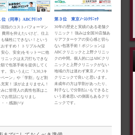
第３位 東京ﾉｰｽﾄｸﾘﾆｯｸ
位（同率）ABCｸﾘﾆｯｸ
30年の歴史と実績のある老舗ク
界屈指のコストパフォーマン
リニック！ 強みは全国30店舗あ
！ 費用を抑えたいけど、仕上
りアフターケアの安心感と切ら
りも犠牲にできない！という
ない包茎手術！ポジションは
おすすめ！ トリプルA(安
ABCクリニックと上野クリニッ
、安心、安全)をモットーに他
クの中間。個人的にはABCクリ
クリニックは太刀打ちできな
ニックと上野クリニックがない
金額で包茎手術を提供してく
地域の方は迷わず東京ノースト
す。 安いうえに「3,30,3キ
クリニックで良いと思います。
ンペーン」や「学割」など割
未成年の方は学割があったり、
も充実！ 涙が止まりません！
利子なしで分割払いもできると
なみに管理人の真性包茎はこ
いう若者思いの側面もあるクリ
らでお世話になりまし
ニックです。
・・感謝(^^)/
術までにしておくべき準備