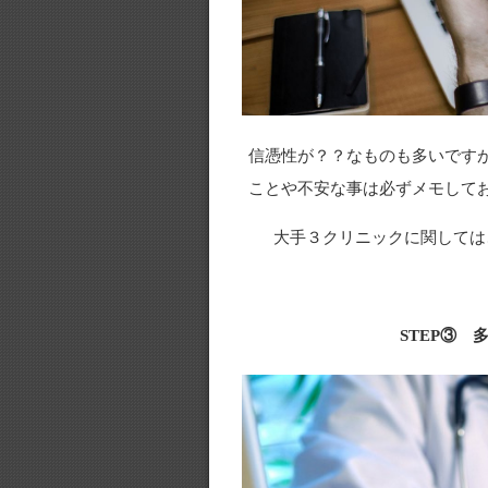
信憑性が？？なものも多いです
ことや不安な事は必ずメモして
大手３クリニックに関しては
STEP③