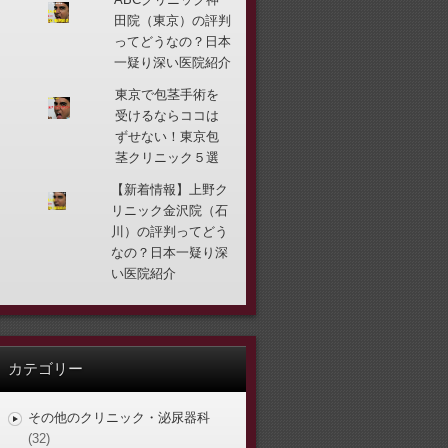
田院（東京）の評判
ってどうなの？日本
一疑り深い医院紹介
東京で包茎手術を
受けるならココは
ずせない！東京包
茎クリニック５選
【新着情報】上野ク
リニック金沢院（石
川）の評判ってどう
なの？日本一疑り深
い医院紹介
カテゴリー
その他のクリニック・泌尿器科
(32)