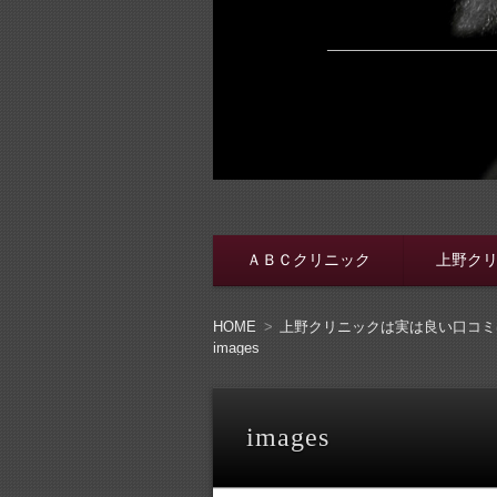
脱・包茎メンズ
包茎手術をする前に、行く病院をき
ＡＢＣクリニック
上野ク
コンテンツへ移動
HOME
上野クリニックは実は良い口コミ
images
images