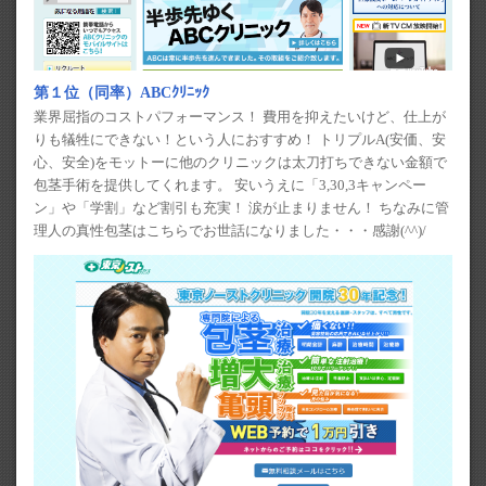
第１位（同率）ABCｸﾘﾆｯｸ
業界屈指のコストパフォーマンス！ 費用を抑えたいけど、仕上が
りも犠牲にできない！という人におすすめ！ トリプルA(安価、安
心、安全)をモットーに他のクリニックは太刀打ちできない金額で
包茎手術を提供してくれます。 安いうえに「3,30,3キャンペー
ン」や「学割」など割引も充実！ 涙が止まりません！ ちなみに管
理人の真性包茎はこちらでお世話になりました・・・感謝(^^)/