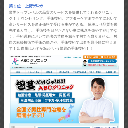
第１位 上野ｸﾘﾆｯｸ
業界トップレベルの品質のサービスを提供してくれるクリニッ
ク！ カウンセリング、手術技術、アフターケアまで全てにおいて
高いサービスを適正価格で受ける事ができる。 値段より品質を優
先する人向け。 手術後を目だたさない事に執念を燃やすだけでな
く、手術過程において患者の苦痛を減らす努力も怠りません。 独
自の麻酔技術で手術の痛さや、手術技術で出血を最小限に抑えま
す！ 出血量はわずか3ccという驚異の手術技術！！