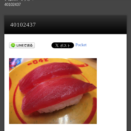
40102437
40102437
Pocket