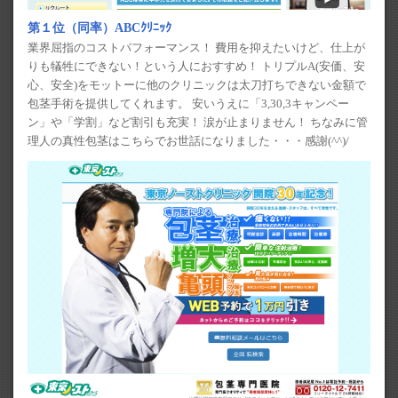
第１位（同率）ABCｸﾘﾆｯｸ
業界屈指のコストパフォーマンス！ 費用を抑えたいけど、仕上が
りも犠牲にできない！という人におすすめ！ トリプルA(安価、安
心、安全)をモットーに他のクリニックは太刀打ちできない金額で
包茎手術を提供してくれます。 安いうえに「3,30,3キャンペー
ン」や「学割」など割引も充実！ 涙が止まりません！ ちなみに管
理人の真性包茎はこちらでお世話になりました・・・感謝(^^)/