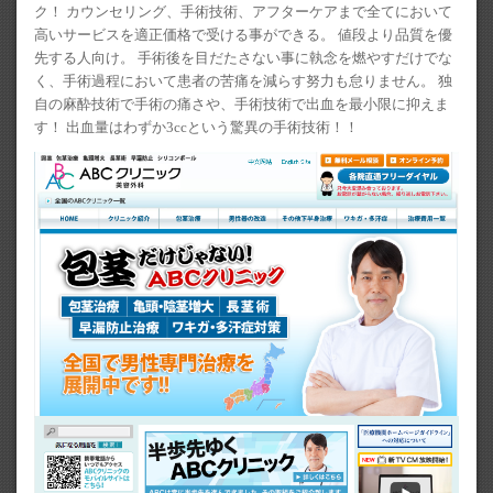
ク！ カウンセリング、手術技術、アフターケアまで全てにおいて
高いサービスを適正価格で受ける事ができる。 値段より品質を優
先する人向け。 手術後を目だたさない事に執念を燃やすだけでな
く、手術過程において患者の苦痛を減らす努力も怠りません。 独
自の麻酔技術で手術の痛さや、手術技術で出血を最小限に抑えま
す！ 出血量はわずか3ccという驚異の手術技術！！