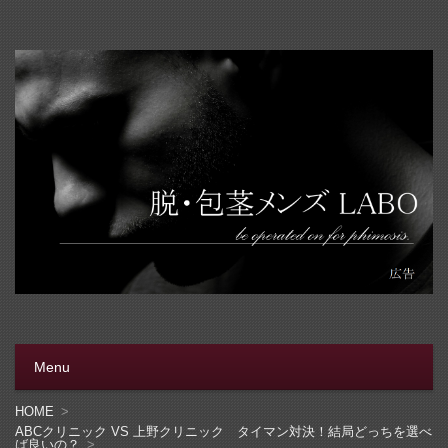
脱・包茎メンズラボ
包茎手術をする前に、行く病院をきちんと選ぼう。安全安
心の病院をこのブログでは紹介しています
Menu
コンテンツへ移動
HOME
ABCクリニック VS 上野クリニック タイマン対決！結局どっちを選べ
ば良いの？