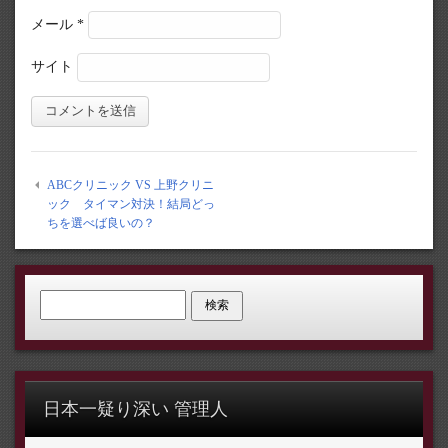
メール
*
サイト
ABCクリニック VS 上野クリニ
ック タイマン対決！結局どっ
ちを選べば良いの？
検索:
日本一疑り深い 管理人