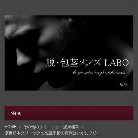
脱・包茎メンズラボ
包茎手術をする前に、行く病院をきちんと選ぼう。安全安
心の病院をこのブログでは紹介しています
Menu
コンテンツへ移動
HOME
その他のクリニック・泌尿器科
京橋杉本クリニックの包茎手術の評判はいかに？杉本クリニックはエエトコでっせ？？