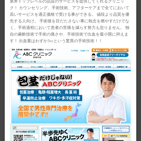
業界トップレベルの品質のサービスを提供してくれるクリニッ
ク！ カウンセリング、手術技術、アフターケアまで全てにおいて
高いサービスを適正価格で受ける事ができる。 値段より品質を優
先する人向け。 手術後を目だたさない事に執念を燃やすだけでな
く、手術過程において患者の苦痛を減らす努力も怠りません。 独
自の麻酔技術で手術の痛さや、手術技術で出血を最小限に抑えま
す！ 出血量はわずか3ccという驚異の手術技術！！