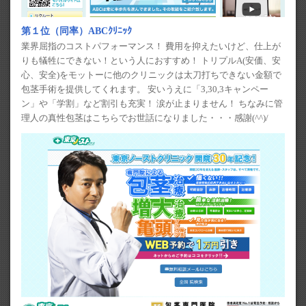
第１位（同率）ABCｸﾘﾆｯｸ
業界屈指のコストパフォーマンス！ 費用を抑えたいけど、仕上が
りも犠牲にできない！という人におすすめ！ トリプルA(安価、安
心、安全)をモットーに他のクリニックは太刀打ちできない金額で
包茎手術を提供してくれます。 安いうえに「3,30,3キャンペー
ン」や「学割」など割引も充実！ 涙が止まりません！ ちなみに管
理人の真性包茎はこちらでお世話になりました・・・感謝(^^)/