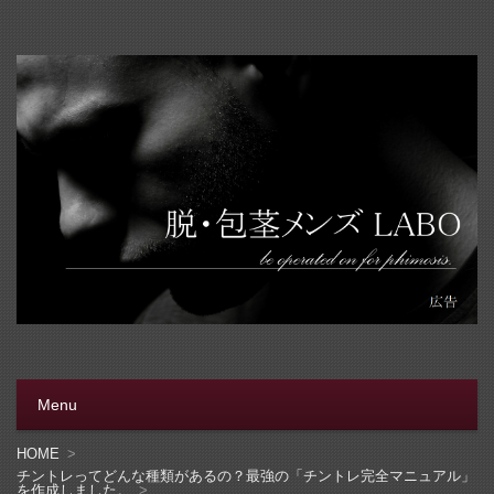
脱・包茎メンズラボ
包茎手術をする前に、行く病院をきちんと選ぼう。安全安
心の病院をこのブログでは紹介しています
Menu
コンテンツへ移動
HOME
チントレってどんな種類があるの？最強の「チントレ完全マニュアル」
を作成しました。