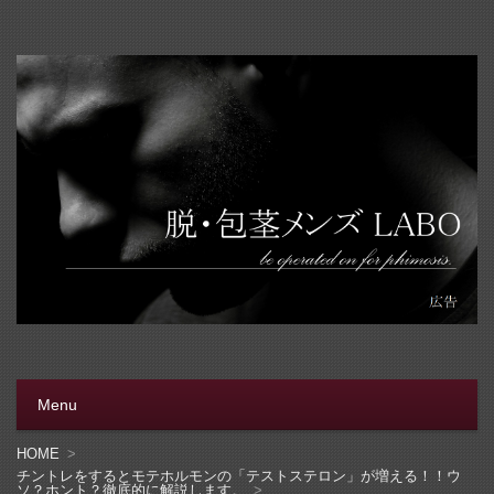
脱・包茎メンズラボ
包茎手術をする前に、行く病院をきちんと選ぼう。安全安
心の病院をこのブログでは紹介しています
Menu
コンテンツへ移動
HOME
チントレをするとモテホルモンの「テストステロン」が増える！！ウ
ソ？ホント？徹底的に解説します。