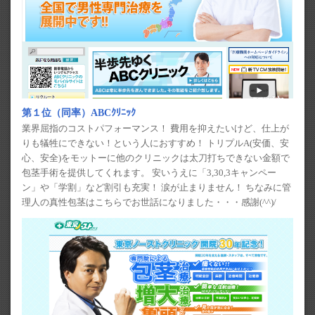
第１位（同率）ABCｸﾘﾆｯｸ
業界屈指のコストパフォーマンス！ 費用を抑えたいけど、仕上が
りも犠牲にできない！という人におすすめ！ トリプルA(安価、安
心、安全)をモットーに他のクリニックは太刀打ちできない金額で
包茎手術を提供してくれます。 安いうえに「3,30,3キャンペー
ン」や「学割」など割引も充実！ 涙が止まりません！ ちなみに管
理人の真性包茎はこちらでお世話になりました・・・感謝(^^)/