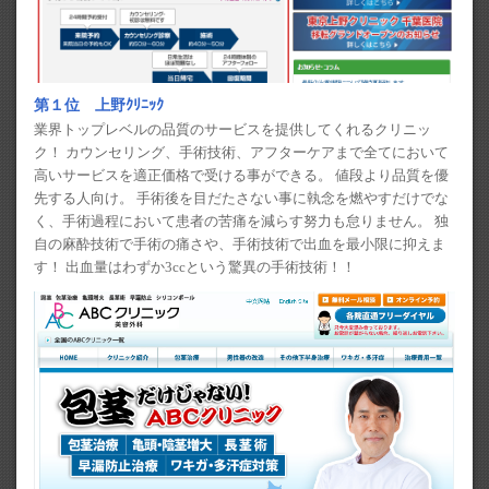
第１位 上野ｸﾘﾆｯｸ
業界トップレベルの品質のサービスを提供してくれるクリニッ
ク！ カウンセリング、手術技術、アフターケアまで全てにおいて
高いサービスを適正価格で受ける事ができる。 値段より品質を優
先する人向け。 手術後を目だたさない事に執念を燃やすだけでな
く、手術過程において患者の苦痛を減らす努力も怠りません。 独
自の麻酔技術で手術の痛さや、手術技術で出血を最小限に抑えま
す！ 出血量はわずか3ccという驚異の手術技術！！