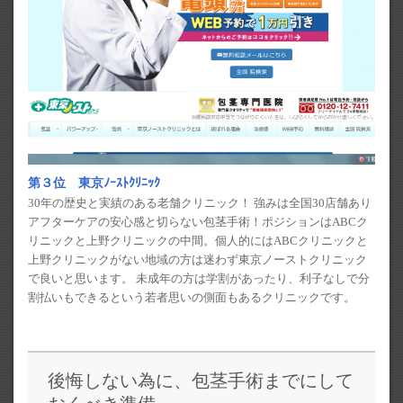
第３位 東京ﾉｰｽﾄｸﾘﾆｯｸ
30年の歴史と実績のある老舗クリニック！ 強みは全国30店舗あり
アフターケアの安心感と切らない包茎手術！ポジションはABCク
リニックと上野クリニックの中間。個人的にはABCクリニックと
上野クリニックがない地域の方は迷わず東京ノーストクリニック
で良いと思います。 未成年の方は学割があったり、利子なしで分
割払いもできるという若者思いの側面もあるクリニックです。
後悔しない為に、包茎手術までにして