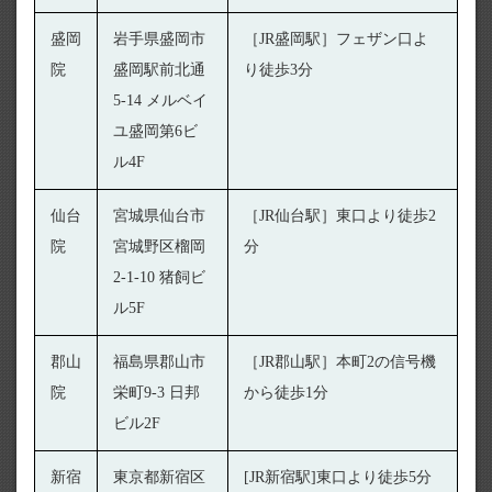
盛岡
岩手県盛岡市
［JR盛岡駅］フェザン口よ
院
盛岡駅前北通
り徒歩3分
5-14 メルベイ
ユ盛岡第6ビ
ル4F
仙台
宮城県仙台市
［JR仙台駅］東口より徒歩2
院
宮城野区榴岡
分
2-1-10 猪飼ビ
ル5F
郡山
福島県郡山市
［JR郡山駅］本町2の信号機
院
栄町9-3 日邦
から徒歩1分
ビル2F
新宿
東京都新宿区
[JR新宿駅]東口より徒歩5分