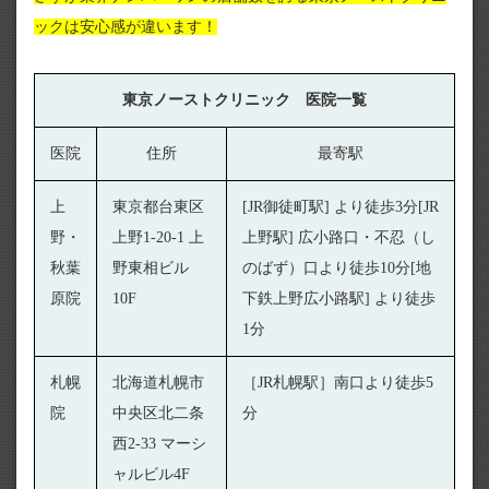
ックは安心感が違います！
東京ノーストクリニック 医院一覧
医院
住所
最寄駅
上
東京都台東区
[JR御徒町駅] より徒歩3分[JR
野・
上野1-20-1 上
上野駅] 広小路口・不忍（し
秋葉
野東相ビル
のばず）口より徒歩10分[地
原院
10F
下鉄上野広小路駅] より徒歩
1分
札幌
北海道札幌市
［JR札幌駅］南口より徒歩5
院
中央区北二条
分
西2-33 マーシ
ャルビル4F