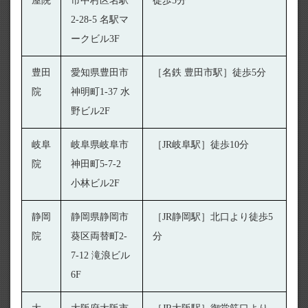
屋院
市中村区名駅
徒歩5分
2-28-5 名駅マ
ークビル3F
豊田
愛知県豊田市
［名鉄 豊田市駅］徒歩5分
院
神明町1-37 水
野ビル2F
岐阜
岐阜県岐阜市
［JR岐阜駅］徒歩10分
院
神田町5-7-2
小林ビル2F
静岡
静岡県静岡市
［JR静岡駅］北口より徒歩5
院
葵区両替町2-
分
7-12 滝浪ビル
6F