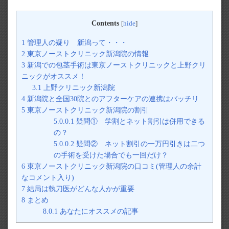
Contents
[
hide
]
1
管理人の疑り 新潟って・・・
2
東京ノーストクリニック新潟院の情報
3
新潟での包茎手術は東京ノーストクリニックと上野クリ
ニックがオススメ！
3.1
上野クリニック新潟院
4
新潟院と全国30院とのアフターケアの連携はバッチリ
5
東京ノーストクリニック新潟院の割引
5.0.0.1
疑問① 学割とネット割引は併用できる
の？
5.0.0.2
疑問② ネット割引の一万円引きは二つ
の手術を受けた場合でも一回だけ？
6
東京ノーストクリニック新潟院の口コミ(管理人の余計
なコメント入り)
7
結局は執刀医がどんな人かが重要
8
まとめ
8.0.1
あなたにオススメの記事