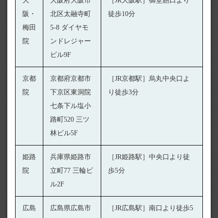
大
大阪府大阪市
［JR大阪駅］御堂筋口より
阪・
北区太融寺町
徒歩10分
梅田
5-8 ダイヤモ
院
ンドレジャー
ビル9F
京都
京都府京都市
［JR京都駅］烏丸中央口よ
院
下京区東洞院
り徒歩3分
七条下ル塩小
路町520 三ツ
林ビル5F
姫路
兵庫県姫路市
［JR姫路駅］中央口より徒
院
立町77 三輪ビ
歩5分
ル2F
広島
広島県広島市
［JR広島駅］南口より徒歩5