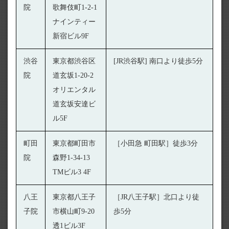
院
歌舞伎町1-2-1
ナインティー
新宿ビル9F
渋谷
東京都渋谷区
[JR渋谷駅] 南口より徒歩5分
院
道玄坂1-20-2
オリエンタル
道玄坂安達ビ
ル5F
町田
東京都町田市
［小田急 町田駅］徒歩3分
院
森野1-34-13
TMビル3 4F
八王
東京都八王子
［JR八王子駅］北口より徒
子院
市横山町9-20
歩5分
透1ビル3F