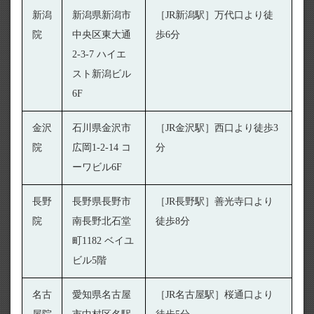
新潟
新潟県新潟市
［JR新潟駅］万代口より徒
院
中央区東大通
歩6分
2-3-7 ハイエ
スト新潟ビル
6F
金沢
石川県金沢市
［JR金沢駅］西口より徒歩3
院
広岡1-2-14 コ
分
ーワビル6F
長野
長野県長野市
［JR長野駅］善光寺口より
院
南長野北石堂
徒歩8分
町1182 ベイユ
ビル5階
名古
愛知県名古屋
［JR名古屋駅］桜通口より