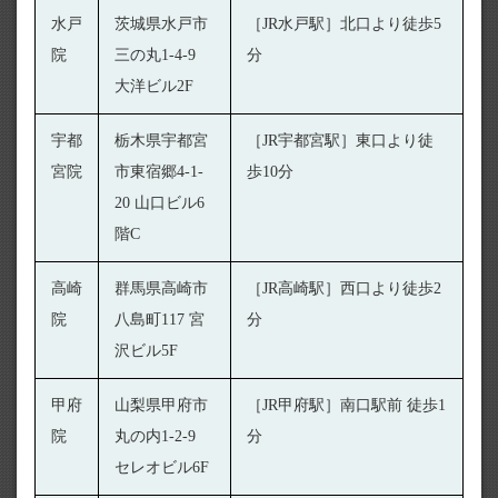
水戸
茨城県水戸市
［JR水戸駅］北口より徒歩5
院
三の丸1-4-9
分
大洋ビル2F
宇都
栃木県宇都宮
［JR宇都宮駅］東口より徒
宮院
市東宿郷4-1-
歩10分
20 山口ビル6
階C
高崎
群馬県高崎市
［JR高崎駅］西口より徒歩2
院
八島町117 宮
分
沢ビル5F
甲府
山梨県甲府市
［JR甲府駅］南口駅前 徒歩1
院
丸の内1-2-9
分
セレオビル6F